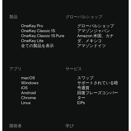
製品
グローバルショップ
OneKey Pro
グローバルショップ
OneKey Classic 1S
アマゾンジャパン
OneKey Classic 1S Pure
Amazon 米国、カナ
OneKey Lite
ダ、メキシコ
全ての製品を表示
アマゾンドイツ
アプリ
サービス
macOS
スワップ
Windows
サポートされている暗
iOS
号通貨
Android
回復フレーズコンバー
Chrome
ター
Linux
EIPs
開発者
学び