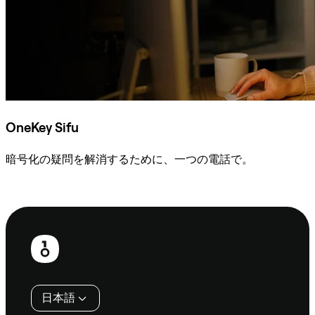
OneKey Sifu
暗号化の疑問を解消するために、一つの電話で。
Sifuに相談
フ
ッ
タ
日本語
ー