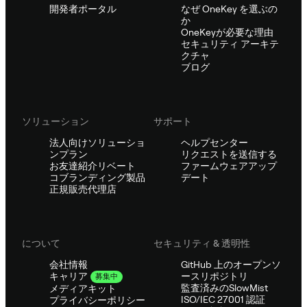
開発者ポータル
なぜ OneKey を選ぶの
か
OneKeyが必要な理由
セキュリティ アーキテ
クチャ
ブログ
ソリューション
サポート
法人向けソリューショ
ヘルプセンター
ンプラン
リクエストを送信する
お友達紹介リベート
ファームウェアアップ
コブランディング製品
デート
正規販売代理店
について
セキュリティ & 透明性
会社情報
GitHub 上のオープンソ
ースリポジトリ
キャリア
募集中
監査済みのSlowMist
メディアキット
ISO/IEC 27001 認証
プライバシーポリシー