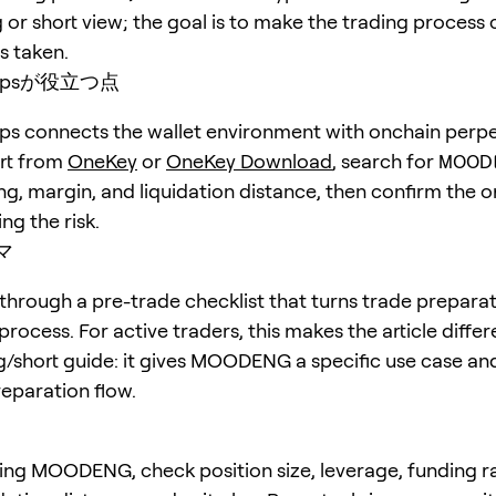
 or short view; the goal is to make the trading process 
is taken.
erpsが役立つ点
s connects the wallet environment with onchain perpe
art from
OneKey
or
OneKey Download
, search for
MOOD
ng, margin, and liquidation distance, then confirm the o
ng the risk.
マ
ough a pre-trade checklist that turns trade preparati
rocess. For active traders, this makes the article diffe
g/short guide: it gives MOODENG a specific use case an
eparation flow.
ing MOODENG, check position size, leverage, funding r