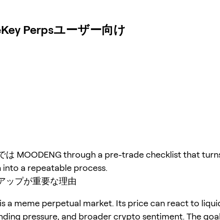
ey Perpsユーザー向け
OODENG through a pre-trade checklist that turns
 into a repeatable process.
アップが重要な理由
a meme perpetual market. Its price can react to liquid
unding pressure, and broader crypto sentiment. The goal 