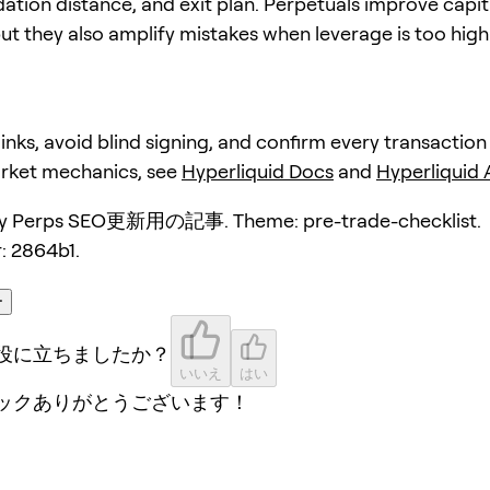
dation distance, and exit plan. Perpetuals improve capit
but they also amplify mistakes when leverage is too high
 links, avoid blind signing, and confirm every transaction
arket mechanics, see
Hyperliquid Docs
and
Hyperliquid
y Perps SEO更新用の記事. Theme: pre-trade-checklist.
: 2864b1.
ー
役に立ちましたか？
いいえ
はい
ックありがとうございます！