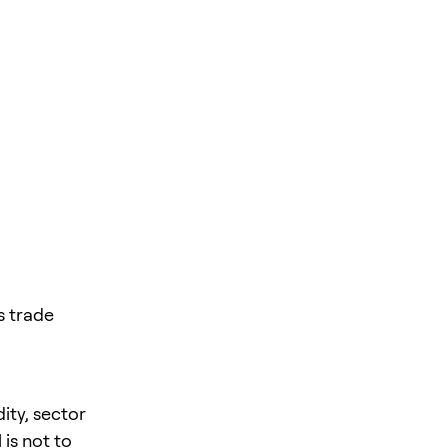
 trade
ity, sector
is not to