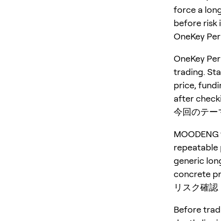
force a long
before risk 
OneKey P
OneKey Perp
trading. St
price, fundi
after checki
今回のテー
MOODENG thr
repeatable p
generic lon
concrete pr
リスク確認
Before trad