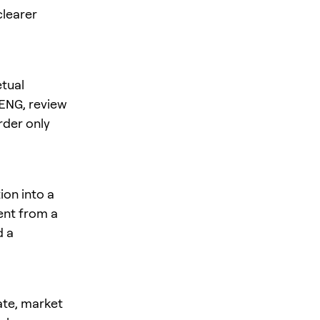
clearer
tual
ENG
, review
rder only
on into a
rent from a
d a
ate, market