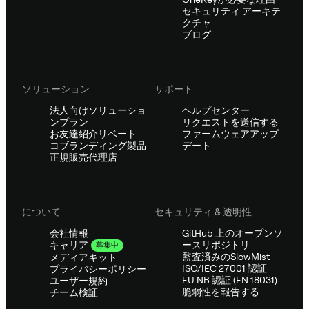
セキュリティ アーキテ
クチャ
ブログ
ソリューション
サポート
法人向けソリューショ
ヘルプセンター
ンプラン
リクエストを送信する
お友達紹介リベート
ファームウェアアップ
コブランディング製品
デート
正規販売代理店
について
セキュリティ & 透明性
会社情報
GitHub 上のオープンソ
ースリポジトリ
キャリア
募集中
監査済みのSlowMist
メディアキット
ISO/IEC 27001 認証
プライバシーポリシー
EU NB 認証 (EN 18031)
ユーザー規約
脆弱性を報告する
チーム検証