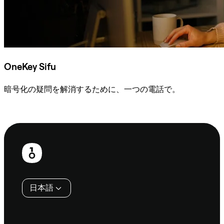
OneKey Sifu
暗号化の疑問を解消するために、一つの電話で。
Sifuに相談
フ
ッ
タ
日本語
ー