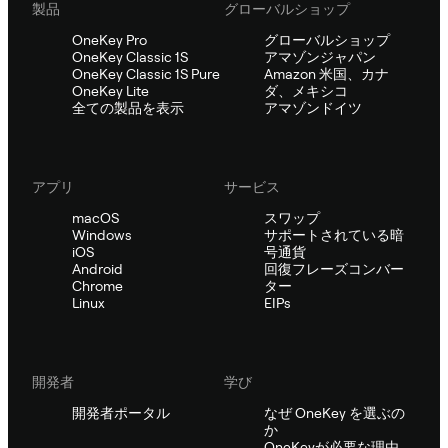
製品
グローバルショップ
OneKey Pro
グローバルショップ
OneKey Classic 1S
アマゾンジャパン
OneKey Classic 1S Pure
Amazon 米国、カナ
OneKey Lite
ダ、メキシコ
全ての製品を表示
アマゾンドイツ
アプリ
サービス
macOS
スワップ
Windows
サポートされている暗
iOS
号通貨
Android
回復フレーズコンバー
Chrome
ター
Linux
EIPs
開発者
学び
開発者ポータル
なぜ OneKey を選ぶの
か
OneKeyが必要な理由