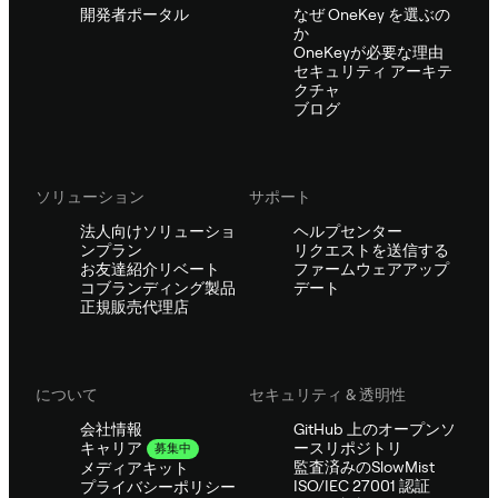
開発者ポータル
なぜ OneKey を選ぶの
か
OneKeyが必要な理由
セキュリティ アーキテ
クチャ
ブログ
ソリューション
サポート
法人向けソリューショ
ヘルプセンター
ンプラン
リクエストを送信する
お友達紹介リベート
ファームウェアアップ
コブランディング製品
デート
正規販売代理店
について
セキュリティ & 透明性
会社情報
GitHub 上のオープンソ
ースリポジトリ
キャリア
募集中
監査済みのSlowMist
メディアキット
ISO/IEC 27001 認証
プライバシーポリシー