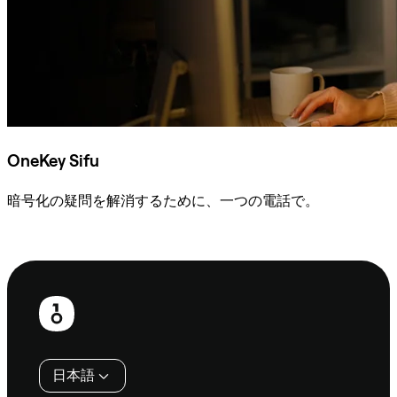
OneKey Sifu
暗号化の疑問を解消するために、一つの電話で。
Sifuに相談
フ
ッ
タ
日本語
ー