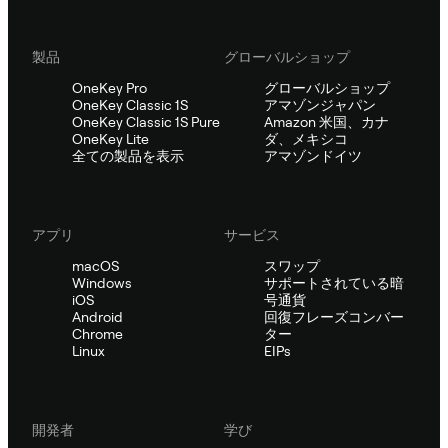
製品
グローバルショップ
OneKey Pro
グローバルショップ
OneKey Classic 1S
アマゾンジャパン
OneKey Classic 1S Pure
Amazon 米国、カナ
OneKey Lite
ダ、メキシコ
全ての製品を表示
アマゾンドイツ
アプリ
サービス
macOS
スワップ
Windows
サポートされている暗
iOS
号通貨
Android
回復フレーズコンバー
Chrome
ター
Linux
EIPs
開発者
学び