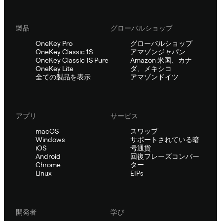
製品
グローバルショップ
OneKey Pro
グローバルショップ
OneKey Classic 1S
アマゾンジャパン
OneKey Classic 1S Pure
Amazon 米国、カナ
OneKey Lite
ダ、メキシコ
全ての製品を表示
アマゾンドイツ
アプリ
サービス
macOS
スワップ
Windows
サポートされている暗
iOS
号通貨
Android
回復フレーズコンバー
Chrome
ター
Linux
EIPs
開発者
学び