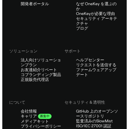
開発者ポータル
なぜ OneKey を選ぶの
か
OneKeyが必要な理由
セキュリティ アーキテ
クチャ
ブログ
ソリューション
サポート
法人向けソリューショ
ヘルプセンター
ンプラン
リクエストを送信する
お友達紹介リベート
ファームウェアアップ
コブランディング製品
デート
正規販売代理店
について
セキュリティ & 透明性
会社情報
GitHub 上のオープンソ
ースリポジトリ
キャリア
募集中
監査済みのSlowMist
メディアキット
ISO/IEC 27001 認証
プライバシーポリシー