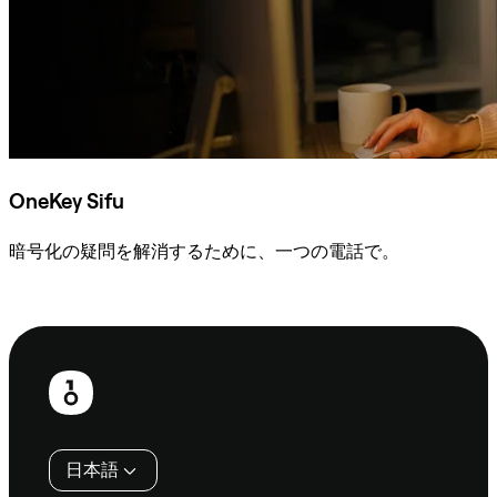
OneKey Sifu
暗号化の疑問を解消するために、一つの電話で。
Sifuに相談
フ
ッ
タ
日本語
ー