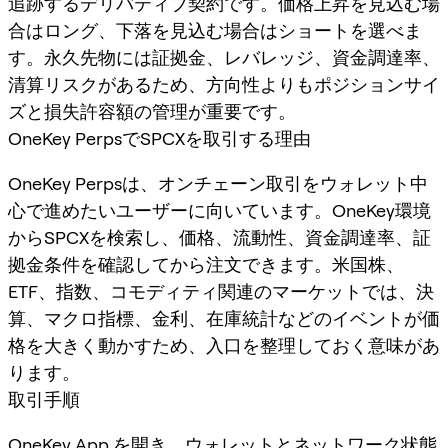
追跡するデリバティブ契約です。価格上昇を見込む場
合はロング、下落を見込む場合はショートを選べま
す。永久先物には証拠金、レバレッジ、資金調達率、
清算リスクがあるため、方向性よりもポジションサイ
ズと損失許容額の管理が重要です。
OneKey PerpsでSPCXを取引する理由
OneKey Perpsは、オンチェーン取引をウォレット中
心で進めたいユーザーに向いています。OneKey環境
からSPCXを検索し、価格、流動性、資金調達率、証
拠金条件を確認してから注文できます。米国株、
ETF、指数、コモディティ関連のマーケットでは、決
算、マクロ指標、金利、在庫統計などのイベントが価
格を大きく動かすため、入口を整理しておく意味があ
ります。
取引手順
OneKey App
を開き、ウォレットとネットワーク状態