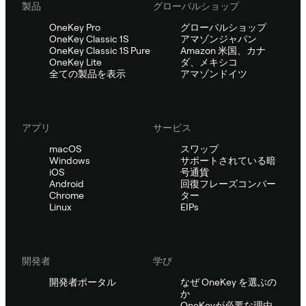
製品
グローバルショップ
OneKey Pro
グローバルショップ
OneKey Classic 1S
アマゾンジャパン
OneKey Classic 1S Pure
Amazon 米国、カナ
OneKey Lite
ダ、メキシコ
全ての製品を表示
アマゾンドイツ
アプリ
サービス
macOS
スワップ
Windows
サポートされている暗
iOS
号通貨
Android
回復フレーズコンバー
Chrome
ター
Linux
EIPs
開発者
学び
開発者ポータル
なぜ OneKey を選ぶの
か
OneKeyが必要な理由