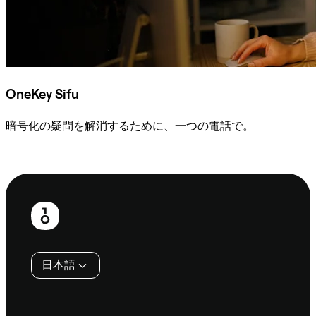
OneKey Sifu
暗号化の疑問を解消するために、一つの電話で。
Sifuに相談
フ
ッ
タ
日本語
ー