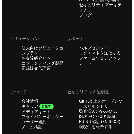
セキュリティ アーキテ
クチャ
ブログ
ソリューション
サポート
法人向けソリューショ
ヘルプセンター
ンプラン
リクエストを送信する
お友達紹介リベート
ファームウェアアップ
コブランディング製品
デート
正規販売代理店
について
セキュリティ & 透明性
会社情報
GitHub 上のオープンソ
ースリポジトリ
キャリア
募集中
監査済みのSlowMist
メディアキット
ISO/IEC 27001 認証
プライバシーポリシー
EU NB 認証 (EN 18031)
ユーザー規約
脆弱性を報告する
チーム検証