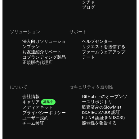
クチャ
ブログ
ソリューション
サポート
法人向けソリューショ
ヘルプセンター
ンプラン
リクエストを送信する
お友達紹介リベート
ファームウェアアップ
コブランディング製品
デート
正規販売代理店
について
セキュリティ & 透明性
会社情報
GitHub 上のオープンソ
ースリポジトリ
キャリア
募集中
監査済みのSlowMist
メディアキット
ISO/IEC 27001 認証
プライバシーポリシー
EU NB 認証 (EN 18031)
ユーザー規約
脆弱性を報告する
チーム検証