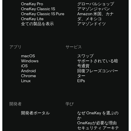
OneKey Pro
グローバルショップ
OneKey Classic 1S
アマゾンジャパン
OneKey Classic 1S Pure
Amazon 米国、カナ
OneKey Lite
ダ、メキシコ
全ての製品を表示
アマゾンドイツ
アプリ
サービス
macOS
スワップ
Windows
サポートされている暗
iOS
号通貨
Android
回復フレーズコンバー
Chrome
ター
Linux
EIPs
開発者
学び
開発者ポータル
なぜ OneKey を選ぶの
か
OneKeyが必要な理由
セキュリティ アーキテ