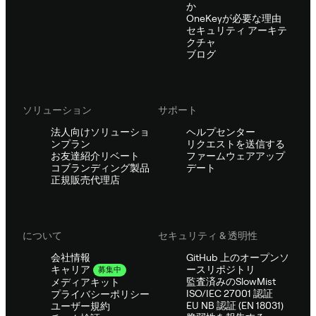
か
OneKeyが必要な理由
セキュリティ アーキテ
クチャ
ブログ
ソリューション
サポート
法人向けソリューショ
ヘルプセンター
ンプラン
リクエストを送信する
お友達紹介リベート
ファームウェアアップ
コブランディング製品
デート
正規販売代理店
について
セキュリティ & 透明性
会社情報
GitHub 上のオープンソ
ースリポジトリ
キャリア
募集中
監査済みのSlowMist
メディアキット
ISO/IEC 27001 認証
プライバシーポリシー
EU NB 認証 (EN 18031)
ユーザー規約