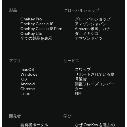
製品
グローバルショップ
OneKey Pro
グローバルショップ
OneKey Classic 1S
アマゾンジャパン
OneKey Classic 1S Pure
Amazon 米国、カナ
OneKey Lite
ダ、メキシコ
全ての製品を表示
アマゾンドイツ
アプリ
サービス
macOS
スワップ
Windows
サポートされている暗
iOS
号通貨
Android
回復フレーズコンバー
Chrome
ター
Linux
EIPs
開発者
学び
開発者ポータル
なぜ OneKey を選ぶの