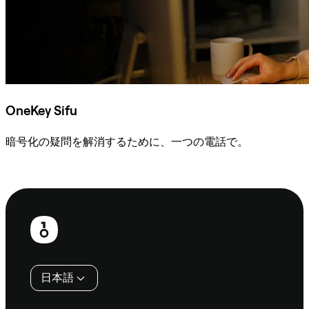
OneKey Sifu
暗号化の疑問を解消するために、一つの電話で。
Sifuに相談
フ
ッ
タ
日本語
ー