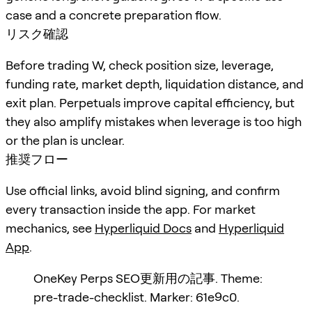
case and a concrete preparation flow.
リスク確認
Before trading W, check position size, leverage,
funding rate, market depth, liquidation distance, and
exit plan. Perpetuals improve capital efficiency, but
they also amplify mistakes when leverage is too high
or the plan is unclear.
推奨フロー
Use official links, avoid blind signing, and confirm
every transaction inside the app. For market
mechanics, see
Hyperliquid Docs
and
Hyperliquid
App
.
OneKey Perps SEO更新用の記事. Theme:
pre-trade-checklist. Marker: 61e9c0.