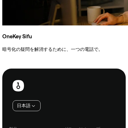
OneKey Sifu
暗号化の疑問を解消するために、一つの電話で。
Sifuに相談
フ
ッ
タ
日本語
ー