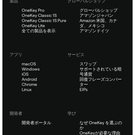
製品
グローバルショップ
OneKey Pro
グローバルショップ
OneKey Classic 1S
アマゾンジャパン
OneKey Classic 1S Pure
Amazon 米国、カナ
OneKey Lite
ダ、メキシコ
全ての製品を表示
アマゾンドイツ
アプリ
サービス
macOS
スワップ
Windows
サポートされている暗
iOS
号通貨
Android
回復フレーズコンバー
Chrome
ター
Linux
EIPs
開発者
学び
開発者ポータル
なぜ OneKey を選ぶの
か
OneKeyが必要な理由