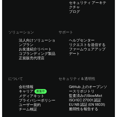
セキュリティ アーキテ
クチャ
ブログ
ソリューション
サポート
法人向けソリューショ
ヘルプセンター
ンプラン
リクエストを送信する
お友達紹介リベート
ファームウェアアップ
コブランディング製品
デート
正規販売代理店
について
セキュリティ & 透明性
会社情報
GitHub 上のオープンソ
ースリポジトリ
キャリア
募集中
監査済みのSlowMist
メディアキット
ISO/IEC 27001 認証
プライバシーポリシー
EU NB 認証 (EN 18031)
ユーザー規約
脆弱性を報告する
チーム検証