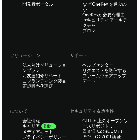
開発者ポータル
なぜ OneKey を選ぶの
か
OneKeyが必要な理由
セキュリティ アーキテ
クチャ
ブログ
ソリューション
サポート
法人向けソリューショ
ヘルプセンター
ンプラン
リクエストを送信する
お友達紹介リベート
ファームウェアアップ
コブランディング製品
デート
正規販売代理店
について
セキュリティ & 透明性
会社情報
GitHub 上のオープンソ
ースリポジトリ
キャリア
募集中
監査済みのSlowMist
メディアキット
ISO/IEC 27001 認証
プライバシーポリシー