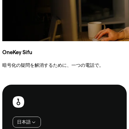
OneKey Sifu
暗号化の疑問を解消するために、一つの電話で。
Sifuに相談
フ
ッ
タ
日本語
ー