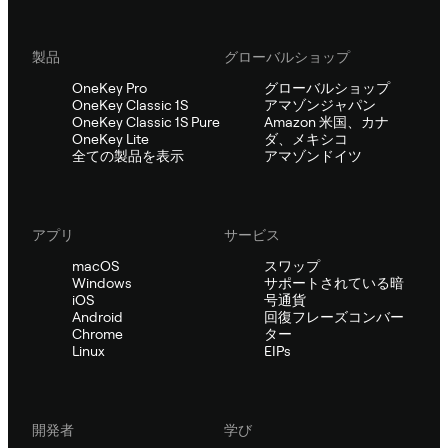
製品
グローバルショップ
OneKey Pro
グローバルショップ
OneKey Classic 1S
アマゾンジャパン
OneKey Classic 1S Pure
Amazon 米国、カナ
OneKey Lite
ダ、メキシコ
全ての製品を表示
アマゾンドイツ
アプリ
サービス
macOS
スワップ
Windows
サポートされている暗
iOS
号通貨
Android
回復フレーズコンバー
Chrome
ター
Linux
EIPs
開発者
学び