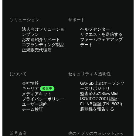
ソリューション
サポート
法人向けソリューショ
ヘルプセンター
ンプラン
リクエストを送信する
お友達紹介リベート
ファームウェアアップ
コブランディング製品
デート
正規販売代理店
について
セキュリティ & 透明性
会社情報
GitHub 上のオープンソ
ースリポジトリ
キャリア
募集中
監査済みのSlowMist
メディアキット
ISO/IEC 27001 認証
プライバシーポリシー
EU NB 認証 (EN 18031)
ユーザー規約
脆弱性を報告する
チーム検証
暗号資産
他のアプリのウォレットから