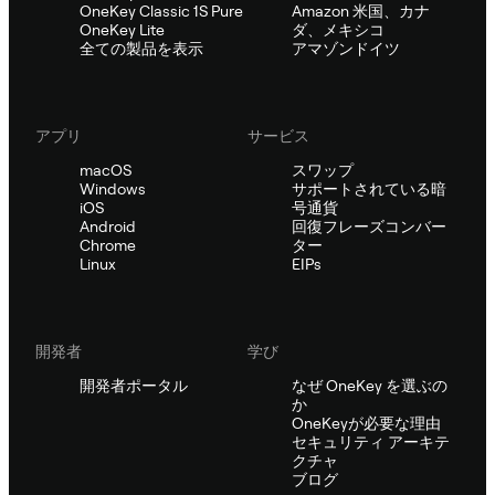
OneKey Classic 1S Pure
Amazon 米国、カナ
OneKey Lite
ダ、メキシコ
全ての製品を表示
アマゾンドイツ
アプリ
サービス
macOS
スワップ
Windows
サポートされている暗
iOS
号通貨
Android
回復フレーズコンバー
Chrome
ター
Linux
EIPs
開発者
学び
開発者ポータル
なぜ OneKey を選ぶの
か
OneKeyが必要な理由
セキュリティ アーキテ
クチャ
ブログ