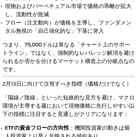
現物およびパーペチュアル市場で価格の乖離が拡大
し、流動性が急減
フロー（注文動向）が価格を主導し、ファンダメン
タル無視の「自己強化的な」下落に突入
つまり、
75,000ドルは単なる「チャート上のサポー
トライン」ではなく、強制的なレバレッジ解消を避け
られるか否かを分けるマーケット構造上の分岐点
なの
です。
2月13日に向けて注視すべき指標（価格だけでなく）
「陽線／陰線」といった短絡的な見方を避け、マクロ
環境が主導する週において現物価格に先行しやすい以
下の指標に注目すると見通しがクリアになります：
ETFの資金フローの方向性
：機関投資家の動きは個
人投資家より早く反映される傾向あり