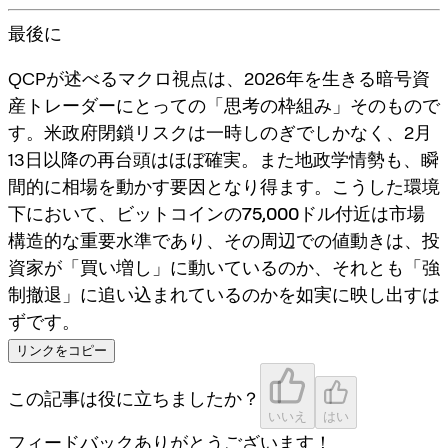
最後に
QCPが述べるマクロ視点は、2026年を生きる暗号資
産トレーダーにとっての「思考の枠組み」そのもので
す。米政府閉鎖リスクは一時しのぎでしかなく、2月
13日以降の再台頭はほぼ確実。また地政学情勢も、瞬
間的に相場を動かす要因となり得ます。こうした環境
下において、
ビットコインの75,000ドル付近
は市場
構造的な重要水準であり、その周辺での値動きは、投
資家が「買い増し」に動いているのか、それとも「強
制撤退」に追い込まれているのかを如実に映し出すは
ずです。
リンクをコピー
この記事は役に立ちましたか？
いいえ
はい
フィードバックありがとうございます！