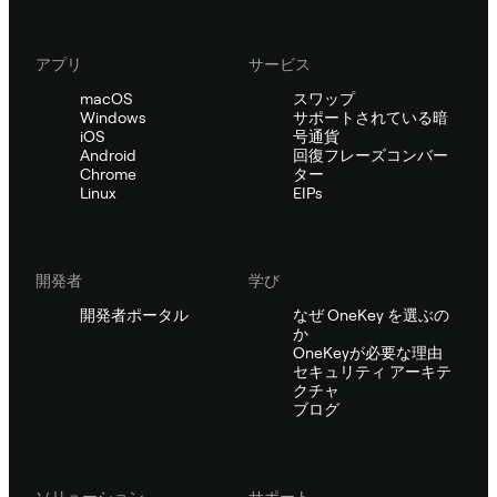
アプリ
サービス
macOS
スワップ
Windows
サポートされている暗
iOS
号通貨
Android
回復フレーズコンバー
Chrome
ター
Linux
EIPs
開発者
学び
開発者ポータル
なぜ OneKey を選ぶの
か
OneKeyが必要な理由
セキュリティ アーキテ
クチャ
ブログ
ソリューション
サポート