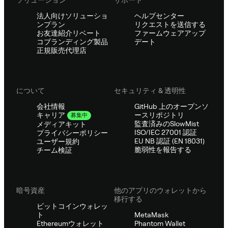
法人向けソリューショ
ヘルプセンター
ンプラン
リクエストを送信する
お友達紹介リベート
ファームウェアアップ
コブランディング製品
デート
正規販売代理店
について
セキュリティ & 透明性
会社情報
GitHub 上のオープンソ
ースリポジトリ
キャリア
募集中
監査済みのSlowMist
メディアキット
ISO/IEC 27001 認証
プライバシーポリシー
EU NB 認証 (EN 18031)
ユーザー規約
脆弱性を報告する
チーム検証
暗号資産
他のアプリのウォレットから
移行する
ビットコインウォレッ
ト
MetaMask
Ethereumウォレット
Phantom Wallet