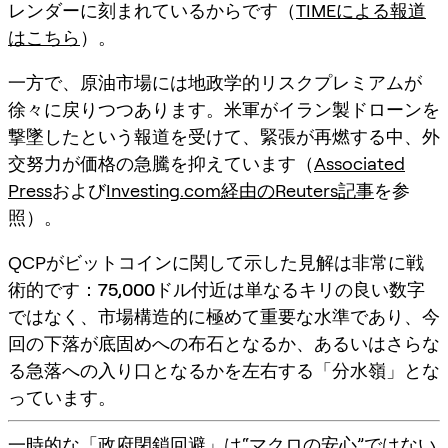
レンダーに刻まれているからです（
TIMEによる報道
はこちら
）。
一方で、原油市場には地政学的リスクプレミアムが
徐々に戻りつつあります。米軍がイラン製ドローンを
撃墜したという報道を受けて、緊張が再燃する中、外
交努力が価格の急騰を抑えています（
Associated
Press
および
Investing.com経由のReuters記事
を参
照）。
QCPがビットコインに関して示した見解は非常に戦
術的です：
75,000ドル付近
は単なるキリの良い数字
ではなく、市場構造的に極めて重要な水準であり、今
回の下落が底固めへの布石となるか、あるいはさらな
る急落への入り口となるかを左右する「分水嶺」とな
っています。
一時的な「政府閉鎖回避」は“マクロの安心”ではない