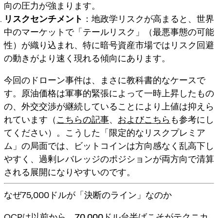
向の圧力が強まります。
リスクセンチメント
：地政学リスクが高まると、世界
中のマーケットで「テールリスク」（最悪事態の可能
性）が織り込まれ、特に暗号資産市場ではリスク回避
の動きがより速く現れる傾向にあります。
今回のドローン事件は、まさに教科書的なケースで
す。原油価格は軍事的緊張によって一時上昇したもの
の、外交交渉が継続していることにより上値は抑えら
れています（
こちらの記事
、
およびこちら
も参考にし
てください）。こうした「限定的なリスクプレミア
ム」の局面では、ビットコインは方向感なく乱高下し
やすく、過剰レバレッジのポジションが両方向で清算
される展開になりやすいのです。
なぜ75,000ドルが「決断のライン」なのか
QCPは以前から、
70,000ドル台半ば
こそがテクニカ