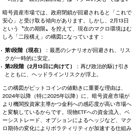
暗号資産市場では、政府閉鎖が回避されると「これで
安心」と受け取る傾向があります。しかし、2月13日
という〝次の期限〟を控えて、現在のマクロ環境はむ
しろ「二段構え」の構図になっています：
第1段階（現在）
：最悪のシナリオが回避され、リス
クが一時的に安定。
第2段階（2月13日に向けて）
：再び政治的駆け引き
とともに、ヘッドラインリスクが浮上。
この構図がビットコインの値動きに重要な理由は、
2024年以降（特に2025年以降）に、暗号資産市場が
より
機関投資家主導かつ金利への感応度が高い市場
へ
と変貌しているからです。現物ETFへの資金流入、ベ
ーシストレード、オプションによるヘッジなど、マク
ロ期待の変化によりボラティリティが加速する仕組み