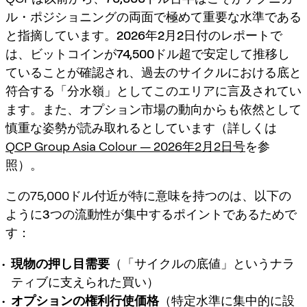
ル・ポジショニングの両面で極めて重要な水準である
と指摘しています。
2026年2月2日付のレポート
で
は、ビットコインが
74,500ドル超で安定
して推移し
ていることが確認され、過去のサイクルにおける底と
符合する「分水嶺」としてこのエリアに言及されてい
ます。また、オプション市場の動向からも依然として
慎重な姿勢が読み取れるとしています（詳しくは
QCP Group Asia Colour — 2026年2月2日号
を参
照）。
この75,000ドル付近が特に意味を持つのは、以下の
ように
3つの流動性が集中するポイント
であるためで
す：
現物の押し目需要
（「サイクルの底値」というナラ
ティブに支えられた買い）
オプションの権利行使価格
（特定水準に集中的に設