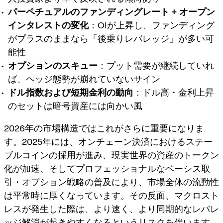
パーペチュアルのファンディングレート + オープン
インタレストの変化
：OIが上昇し、ファンディング
がプラスのままなら「後乗りレバレッジ」が多い可
能性
オプションのスキュー
：プット需要が継続していれ
ば、ヘッジ態勢が崩れていないサイン
ドル指数および短期金利の動向
：ドル高・金利上昇
のセットは暗号資産には向かい風
2026年の市場構造ではこれがさらに重要になりま
す。2025年には、オンチェーン決済におけるステー
ブルコインの採用が進み、現実世界の資産のトークン
化が加速、そしてプロフェッショナルなベーシス取
引・オプション戦略の普及により、市場全体の流動性
は平常時に厚くなっています。その反面、マクロスト
レスが発生した際は、
より速く、より同期的なレバレ
ッジ解消が起きやすくなる
というリスクを伴います。