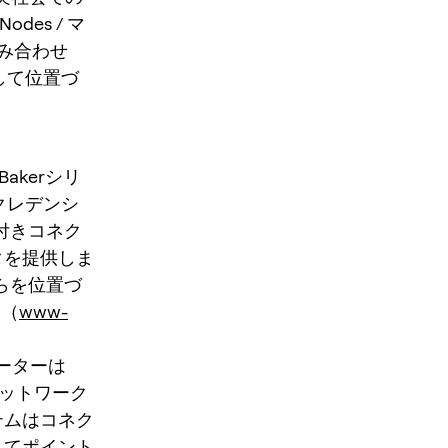
es / マ
み合わせ
して位置づ
Bakerシリ
なクレデンシ
酬付きコネク
タを提供しま
らを位置づ
。（
www-
ーターは
ネットワーク
ステムはコネク
してポイント