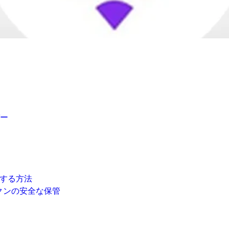
ー
チする方法
クンの安全な保管