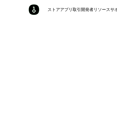
ストア
アプリ
取引
開発者
リソース
サ