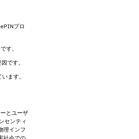
ePINプロ
要です。
要因です。
ています。
ターとユーザ
ンセンティ
物理インフ
実社会での