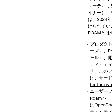
ユーティリテ
イナー）、
は、202
けられてい
ROAMと
プロダク
ーズ）、R
ャル）、開
ティビテ
す。この
け、サード
feature.w
ユーザー
Roamハ
はOpenR
ティビテ