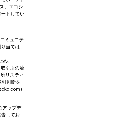
ンス、エコシ
ポートしてい
す。コミュニテ
割り当ては、
ため、
、取引所の流
引所リスティ
。取引判断を
ecko.com
）
トのアップデ
報告してお