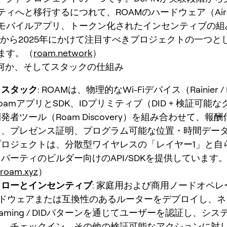
ィへと移行するにつれて、ROAMのハードウェア（AirNod
モバイルアプリ、トークン化されたインセンティブの組
4年から2025年にかけて注目すべきプロジェクトの一つと
ます。（
roam.network
）
は何か、そしてスタックの仕組み
トスタック
: ROAMは、物理的なWi-Fiデバイス（Rainier / 
oamアプリとSDK、IDプリミティブ（DID + 検証可能
発者ツール（Roam Discovery）を組み合わせて、報
ィ、プレゼンス証明、プログラム可能な位置・時間デー
プロジェクトは、分散型ワイヤレスの「レイヤー1」と自
パーティのビルダー向けのAPI/SDKを提供しています
eroam.xyz
）
フローとインセンティブ
: 家庭用および商用ノードオペレ
ードウェアまたは互換性のあるルーターをデプロイし、
oaming / DIDパターンを通じてユーザーを認証し、シ
ィ、チェックイン、その他の検証可能なアクションに対