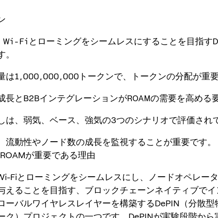
ン
は、Wi-Fiとローミングをシームレスにすることを目指すD
す。
量は1,000,000,000トークンで、トークンの分配が重
の成長とB2BインテグレーションがROAMの需要を高める
通しは、弱気、ベース、強気の3つのシナリオで評価され
は、流動性やノード数の成長を監視することが重要です。
 ROAMが重要である理由
、Wi-Fiとローミングをシームレスにし、ノードオペレー
与えることを目指す、ブロックチェーンネイティブでイ
ローバルワイヤレスレイヤーを構築するDePIN（分散型
ーク）プロジェクトの一つです。DePINが実験段階から