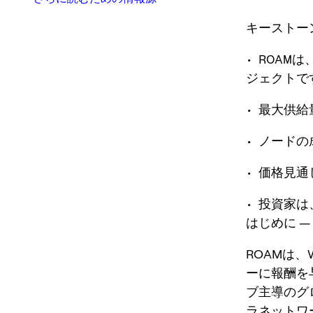
キーストー
• ROAM
ジェクトで
• 最大供給
• ノード
• 価格見
• 投資家
はじめに —
ROAMは
ーに報酬を
ブ主導のグ
ラネットワ