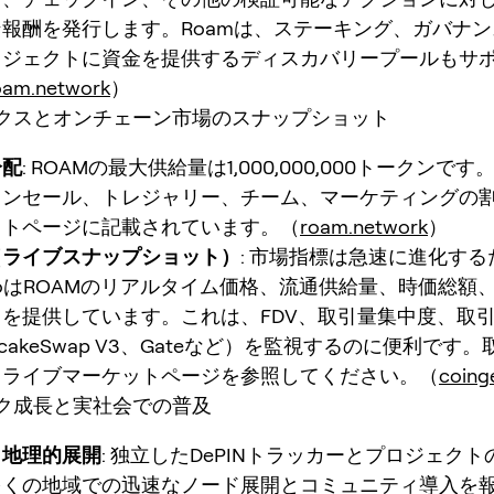
報酬を発行します。Roamは、ステーキング、ガバナ
ロジェクトに資金を提供するディスカバリープールもサ
oam.network
）
クスとオンチェーン市場のスナップショット
分配
: ROAMの最大供給量は1,000,000,000トークンで
クンセール、トレジャリー、チーム、マーケティングの
クトページに記載されています。（
roam.network
）
（ライブスナップショット）
: 市場指標は急速に進化する
eckoはROAMのリアルタイム価格、流通供給量、時価総額
を提供しています。これは、FDV、取引量集中度、取
cakeSwap V3、Gateなど）を監視するのに便利です
、ライブマーケットページを参照してください。（
coing
ク成長と実社会での普及
と地理的展開
: 独立したDePINトラッカーとプロジェク
多くの地域での迅速なノード展開とコミュニティ導入を