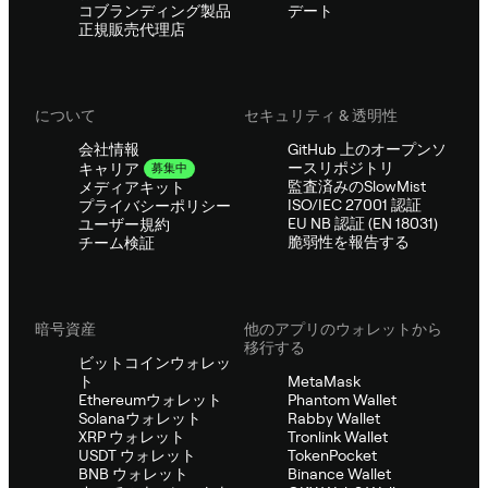
コブランディング製品
デート
正規販売代理店
について
セキュリティ & 透明性
会社情報
GitHub 上のオープンソ
ースリポジトリ
キャリア
募集中
監査済みのSlowMist
メディアキット
ISO/IEC 27001 認証
プライバシーポリシー
EU NB 認証 (EN 18031)
ユーザー規約
脆弱性を報告する
チーム検証
暗号資産
他のアプリのウォレットから
移行する
ビットコインウォレッ
ト
MetaMask
Ethereumウォレット
Phantom Wallet
Solanaウォレット
Rabby Wallet
XRP ウォレット
Tronlink Wallet
USDT ウォレット
TokenPocket
BNB ウォレット
Binance Wallet