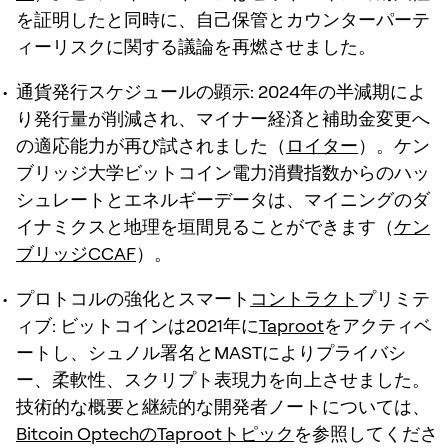
を証明したと同時に、自己保管とカウンターパーテ
ィーリスクに関する議論を再燃させました。
通貨発行スケジュールの顕示:
2024年の半減期によ
り発行量が削減され、マイナー経済と補助金変更へ
の適応能力が再び試されました（
ロイター
）。ケン
ブリッジ大学ビットコイン電力消費指数からのハッ
シュレートとエネルギーデータは、マイニングのダ
イナミクスと地理を垣間見ることができます（
ケン
ブリッジCCAF
）。
プロトコルの強化とスマート
コントラクト
プリミテ
ィブ:
ビットコインは2021年に
Taproot
をアクティベ
ートし、シュノル署名とMASTによりプライバシ
ー、柔軟性、スクリプト表現力を向上させました。
技術的な概要と継続的な開発者ノートについては、
Bitcoin OptechのTaprootトピック
を参照してくださ