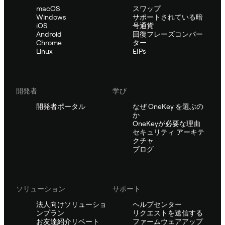
macOS
スワップ
Windows
サポートされている暗
iOS
号通貨
Android
回復フレーズコンバー
Chrome
ター
Linux
EIPs
開発者
学び
開発者ポータル
なぜ OneKey を選ぶの
か
OneKeyが必要な理由
セキュリティ アーキテ
クチャ
ブログ
ソリューション
サポート
法人向けソリューショ
ヘルプセンター
ンプラン
リクエストを送信する
お友達紹介リベート
ファームウェアアップ