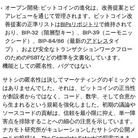
オープン開発:
ビットコインの進化は、改善提案とピ
アレビューを通じて管理されます。ビットコイン改
善提案の正準リストは
BIPsリポジトリ
で維持されて
おり、BIP-32（階層型キー）、BIP-39（ニーモニッ
クシード）、BIP-84/86（最新の
アドレス
タイ
プ）、および安全なトランザクションワークフロー
のためのPSBTなどの標準を文書化しています。
機能としての匿名性、バグではない
サトシの匿名性は決してマーケティングのギミックで
はありませんでした。それは、ビットコインの正当性
が創設者からではなく、コード、数学、そして合意か
ら生まれるという規範を強化しました。初期の議論や
ソースコードの貢献は、信頼を最小限に抑え、単一障
害点を排除することへの細心の注意を示しています。
ナカモト研究所がキュレーションしたサトシの公開メ
ールや投稿は、
The Complete Satoshi
で探索できま