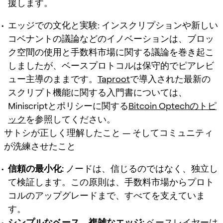
援します。
エッジでの文化と実験:
インスクリプションや新しい
コベナントの議論などのイノベーションは、ブロッ
ク空間の使用と手数料市場に関する議論を巻き起こ
しましたが、ベースプロトコルは保守的でピアレビ
ュー主導のままです。
Taproot
で導入された最新の
スクリプト機能に関する入門書については、
Miniscriptとポリシーに関する
Bitcoin Optechのトピ
ック
を参照してください。
サトシが正しく理解したこと — そしてコミュニティ
が洗練させたこと
信頼の最小化:
ノードは、信じるのではなく、独立し
て検証します。この原則は、手数料市場からプロト
コルのアップグレードまで、すべてを支えていま
す。
シンプルなベース、複雑なエッジ:
ベースレイヤーは