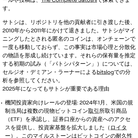
す。
サトシは、リポジトリを他の貢献者に引き渡した後、
2010年から2011年にかけて退きました。サトシがマイ
ニングしたとされる匿名のコインは、オンチェーンで
一度も移動しておらず、この事実は市場心理と分散化
の物語を形成し続けています。それらの保有量を推定
する初期の試み（「パトシパターン」）については、
セルジオ・デミアン・ラーナーによる
bitslog
での分
析を参照してください。
2025年になってもサトシが重要である理由
機関投資家向けレールの登場:
2024年1月、米国の規
制当局は複数の現物ビットコイン
取引
所取引商品
（ETF）を承認し、証券口座からの資産へのアクセ
スを提供し、投資家基盤を拡大しました（
ロイタ
ー
）。このマイルストーンはビットコインの耐久性