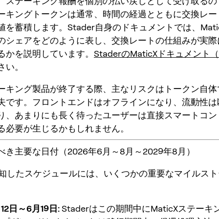
。ステーキング報酬を個別の払い戻しとして受け取るの
ーキングトークンは通常、時間の経過とともに
交換レー
を蓄積します。Stader自身のドキュメントでは、Mati
のシェアをどのように表し、交換レートの仕組みが実際
るかを説明しています。
StaderのMaticXドキュメント（P
さい。
ーキング製品が終了する際、主なリスクはトークン自体
失
です。フロントエンドはオフラインになり、流動性は
り、あまりにも長く待ったユーザーは直接スマートコン
る必要が生じるかもしれません。
き主要な日付（2026年6月～8月～2029年8月）
rが通知したスケジュールには、いくつかの重要なマイルス
。
12日～6月19日:
Staderはこの期間中にMaticXステー