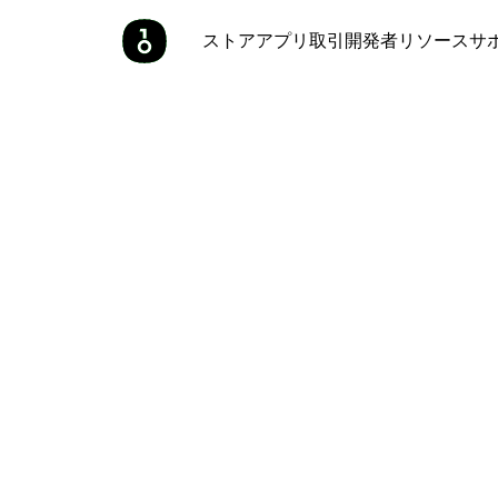
ストア
アプリ
取引
開発者
リソース
サ