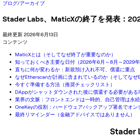
ブログ
/
アーカイブ
Stader Labs、MaticXの終了を発表
最終更新 2026年6月13日
コンテンツ
MaticXとは（そしてなぜ終了が重要なのか）
知っておくべき主要な日付（2026年6月～8月～2029
直ちに何が変わるか：新規預け入れ不可、償還に重点
なぜEtherscanが計画に含まれているのか（そしてなぜE
今すぐ準備する方法（推奨チェックリスト）
DAppがシャットダウンされた後に償還する必要がある場合：
業界の文脈：フロントエンドは一時的、自己管理は永続
OneKeyの役割：ハードウェアバックアップ署名でオ
最終リマインダー（金融アドバイスではありません）
Stade