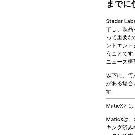
までに
Stader La
了し、製品
って重要な
ントエンド
うことです
ニュース概要
以下に、何
がある場合
す。
MaticX
MaticX
は、
キング済み