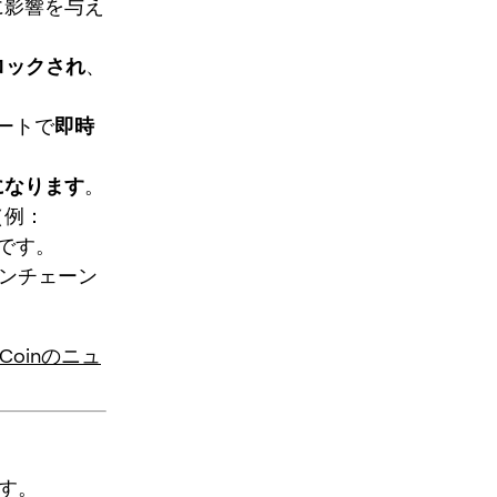
に影響を与え
にロックされ
、
レートで
即時
ンになります
。
（例：
ずです。
ンチェーン
uCoinのニュ
す。