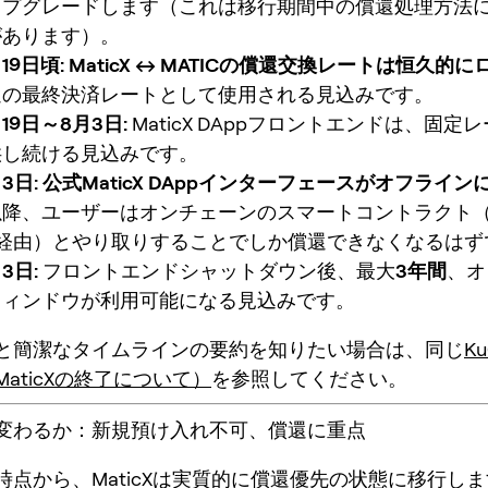
ップグレードします（これは移行期間中の償還処理方法
があります）。
19日頃:
MaticX ↔ MATICの償還交換レートは恒久的
還の最終決済レートとして使用される見込みです。
月19日～8月3日:
MaticX DAppフロントエンドは、固定
供し続ける見込みです。
3日:
公式MaticX DAppインターフェースがオフライ
以降、ユーザーはオンチェーンのスマートコントラクト
scan経由）とやり取りすることでしか償還できなくなるは
3日:
フロントエンドシャットダウン後、最大
3年間
、オ
ウィンドウが利用可能になる見込みです。
と簡潔なタイムラインの要約を知りたい場合は、同じ
K
aticXの終了について）
を参照してください。
変わるか：新規預け入れ不可、償還に重点
点から、MaticXは実質的に
償還優先
の状態に移行しま