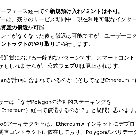
ターフェース経由での
新規預け入れ/ミントは不可
。
ザーは、残りのサービス期間中、現在利用可能なインタ
盤資産の償還
が可能。
エンドがなくなった後も償還は可能ですが、ユーザーエ
コントラクトのやり取り
に移行します。
想通貨における一般的なパターンです。
スマートコント
かもしれませんが、
公式ウェブUIは廃止されます
。
rscanが計画に含まれているのか（そしてなぜEthereum
ーは「なぜPolygonの流動的ステーキングを
can（Ethereum）経由で償還するのか？」と疑問に思います
nのPoSアーキテクチャは、
Ethereumメインネットにデプ
関連コントラクト
に依存しており、Polygonのバリデ