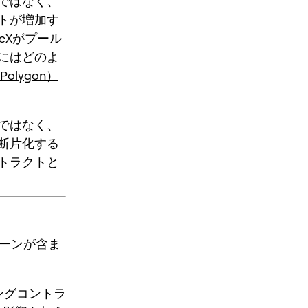
ではなく、
ト
が増加す
cXがプール
にはどのよ
olygon）
ではなく、
断片化する
トラクトと
トーンが含ま
キングコントラ