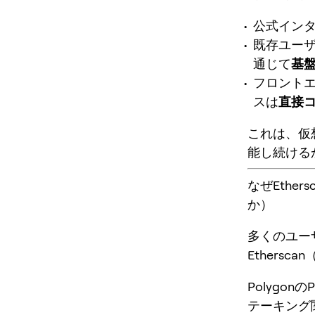
公式イン
既存ユー
通じて
基
フロント
スは
直接
これは、仮
能し続ける
なぜEthe
か）
多くのユーザ
Ethers
Polygo
テーキング