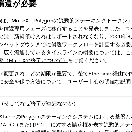
償還が必要
bsは、
MaticX
（Polygonの流動的ステーキングトークン
を償還専用フェーズに移行することを発表しました。ユ
のは、
新規預け入れはサポートされなくなり、2026年8
シャットダウンまでに償還ワークフローを計画する必要
。広く流通しているタイムラインの概要については、こ
（MaticXの終了について）
をご覧ください。
が変更され、どの期限が重要で、後で
Etherscan
経由で
に安全を保つ方法について、ユーザー中心の明確な説明
とは（そしてなぜ終了が重要なのか）
StaderのPolygonステーキングシステムにおける基盤
MATIC（またはPOL）に対する請求権を表す流動的ス