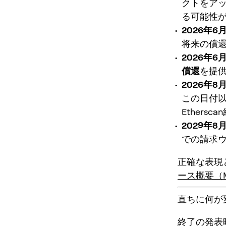
クトをア
る可能性
2026年6月
将来の償
2026年6
償還
を提
2026年8月
この日付
Ether
2029年8月
での請求
正確な表現
ース概要（M
直ちに何が
終了の発表時