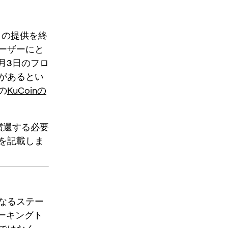
）の提供を終
ーザーにと
月3日のフロ
がある
とい
の
KuCoinの
償還する必要
を記載しま
となるステー
テーキングト