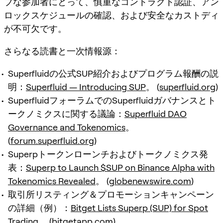
ブな参加者にとって、慎重なコントラクト認証、アン
ロックスケジュールの確認、および安全なカストディ
が不可欠です。
さらなる読書と一次情報源：
Superfluidの公式SUP紹介およびプログラム報酬の説
明：
Superfluid — Introducing SUP
。 (
superfluid.org
)
SuperfluidフォーラムでのSuperfluidガバナンスとト
ークノミクスに関する議論：
Superfluid DAO
Governance and Tokenomics
。
(
forum.superfluid.org
)
Superpトークンローンチおよびトークノミクス発
表：
Superp to Launch $SUP on Binance Alpha with
Tokenomics Revealed
。 (
globenewswire.com
)
取引所リスティング＆プロモーションキャンペーン
の詳細（例）：
Bitget Lists Superp (SUP) for Spot
Trading
。 (
bitgetapp.com
)