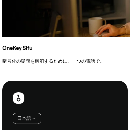
OneKey Sifu
暗号化の疑問を解消するために、一つの電話で。
Sifuに相談
フ
ッ
タ
日本語
ー