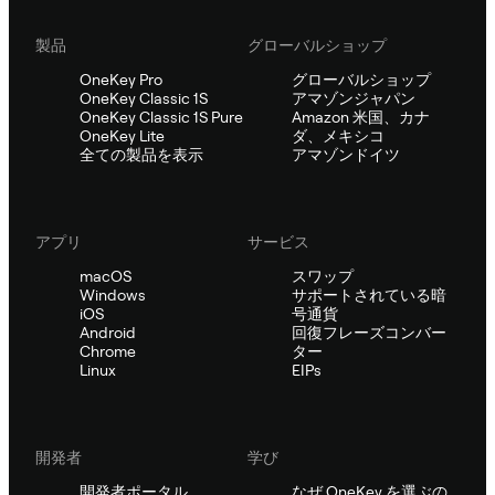
製品
グローバルショップ
OneKey Pro
グローバルショップ
OneKey Classic 1S
アマゾンジャパン
OneKey Classic 1S Pure
Amazon 米国、カナ
OneKey Lite
ダ、メキシコ
全ての製品を表示
アマゾンドイツ
アプリ
サービス
macOS
スワップ
Windows
サポートされている暗
iOS
号通貨
Android
回復フレーズコンバー
Chrome
ター
Linux
EIPs
開発者
学び
開発者ポータル
なぜ OneKey を選ぶの