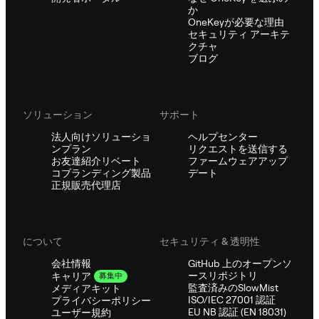
か
OneKeyが必要な理由
セキュリティ アーキテ
クチャ
ブログ
ソリューション
サポート
法人向けソリューショ
ヘルプセンター
ンプラン
リクエストを送信する
お友達紹介リベート
ファームウェアアップ
コブランディング製品
デート
正規販売代理店
について
セキュリティ & 透明性
会社情報
GitHub 上のオープンソ
ースリポジトリ
キャリア
募集中
監査済みのSlowMist
メディアキット
ISO/IEC 27001 認証
プライバシーポリシー
EU NB 認証 (EN 18031)
ユーザー規約