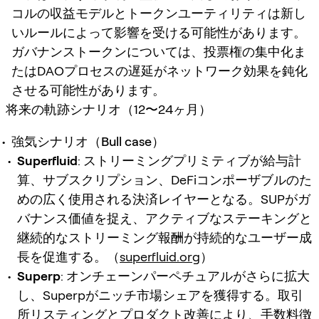
コルの収益モデルとトークンユーティリティは新し
いルールによって影響を受ける可能性があります。
ガバナンストークンについては、投票権の集中化ま
たはDAOプロセスの遅延がネットワーク効果を鈍化
させる可能性があります。
将来の軌跡シナリオ（12〜24ヶ月）
強気シナリオ（Bull case）
Superfluid
: ストリーミングプリミティブが給与計
算、サブスクリプション、DeFiコンポーザブルのた
めの広く使用される決済レイヤーとなる。SUPがガ
バナンス価値を捉え、アクティブなステーキングと
継続的なストリーミング報酬が持続的なユーザー成
長を促進する。（
superfluid.org
）
Superp
: オンチェーンパーペチュアルがさらに拡大
し、Superpがニッチ市場シェアを獲得する。取引
所リスティングとプロダクト改善により、手数料徴