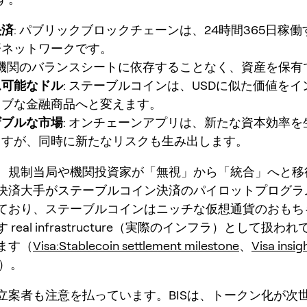
決済
: パブリックブロックチェーンは、24時間365日稼
済ネットワークです。
: 機関のバランスシートに依存することなく、資産を保有
ム可能なドル
: ステーブルコインは、USDに似た価値を
ィブな金融商品へと変えます。
ザブルな市場
: オンチェーンアプリは、新たな資本効率を
ますが、同時に新たなリスクも生み出します。
、規制当局や機関投資家が「無視」から「統合」へと移
決済大手がステーブルコイン決済のパイロットプログラ
ており、ステーブルコインはニッチな仮想通貨のおもち
real infrastructure（実際のインフラ）として扱わ
ます（
Visa:Stablecoin settlement milestone
、
Visa insig
）。
立案者も注意を払っています。BISは、トークン化が次