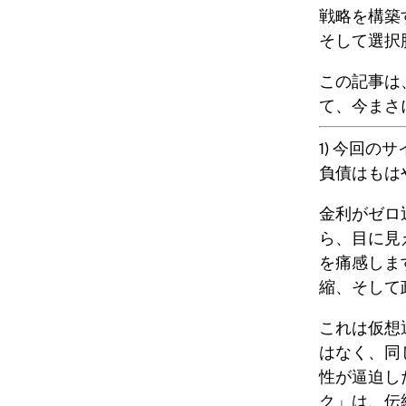
戦略を構築
そして選択
この記事は
て、
今まさ
1) 今回の
負債はもは
金利がゼロ
ら、目に見
を痛感しま
縮、そして
これは仮想
はなく、同
性が逼迫し
ク」は、伝