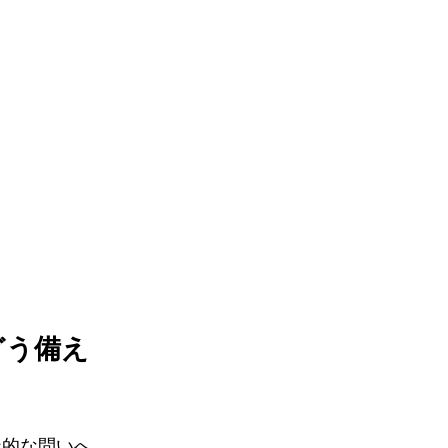
どう備え
造的な問いへ