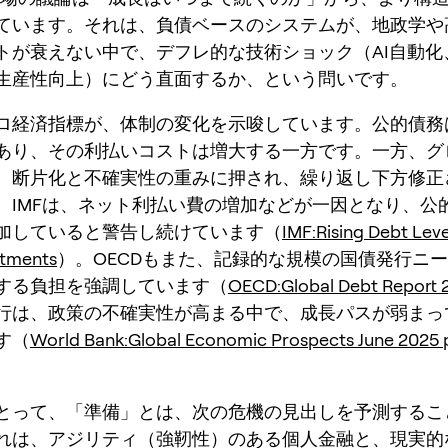
ています。それは、負債ベースのシステムが、地政学や
トが衰えない中で、デフレ的な技術ショック（AI自動化
生産性向上）にどう直面するか、という問いです。
ロ経済指標が、体制の変化を示唆しています。公的債務
あり、その利払いコストは増大する一方です。一方、グ
、断片化と不確実性の重みに押され、繰り返し下方修正
、IMFは、ネット利払い費の増加などが一因となり、公
加していると警告し続けています（
IMF:Rising Debt Lev
stments
）。OECDもまた、記録的な規模の国債発行ニ
する負担を強調しています（
OECD:Global Debt Report 
行は、政策の不確実性が高まる中で、成長パスが弱まっ
す（
World Bank:Global Economic Prospects June 2025 
とって、「準備」とは、次の危機の見出しを予測するこ
れは、アジリティ（強靭性）のある個人金融と、
現実的