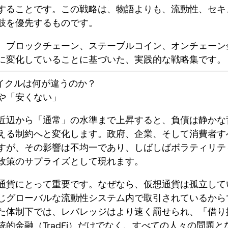
することです。この戦略は、物語よりも、流動性、セキ
肢を優先するものです。
、ブロックチェーン、ステーブルコイン、オンチェーン
に
変化していることに基づいた、実践的な戦略集です。
サイクルは何が違うのか？
や「安くない」
近辺から「通常」の水準まで上昇すると、負債は静かな
える制約へと変化します。政府、企業、そして消費者す
すが、その影響は不均一であり、しばしばボラティリテ
政策のサプライズとして現れます。
通貨にとって重要です。なぜなら、仮想通貨は孤立して
じグローバルな流動性システム内で取引されているから
た体制下では、レバレッジはより速く罰せられ、「借り
統的金融（TradFi）だけでなく、すべての人々の問題と