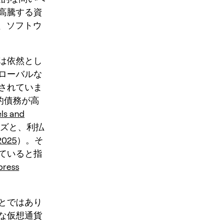
高騰する資
、ソフトウ
は依然とし
ローバルな
されていま
的債務が高
els and
ーズと、利払
2025
）。そ
ていると指
press
とではあり
な
仮想通貨