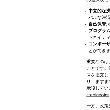
中立的な
バルな決
自己保管
プログラ
トネイテ
コンポー
とができ
重要なのは
ことです。
スを拡充し
り、ますます 
示唆してい
stablecoins
一方、政策