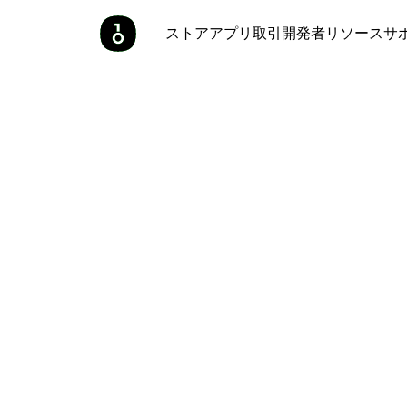
ストア
アプリ
取引
開発者
リソース
サ