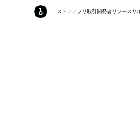
ストア
アプリ
取引
開発者
リソース
サ