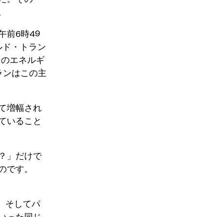
。
前6時49
ルド・トラン
ンのエネルギ
ランはこの主
て増幅され
ていること
？」だけで
のです。
、そしてパ
いった同じ