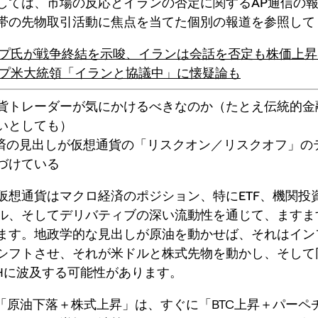
しては、市場の反応とイランの否定に関する
AP通信
の
帯の先物取引活動に焦点を当てた個別の報道を参照して
ランプ氏が戦争終結を示唆、イランは会話を否定も株価上
ランプ米大統領「イランと協議中」に懐疑論も
貨トレーダーが気にかけるべきなのか（たとえ伝統的金
いとしても）
ロ経済の見出しが仮想通貨の「リスクオン／リスクオフ」の
づけている
仮想通貨はマクロ経済のポジション、特に
ETF、機関投
ル、そしてデリバティブの深い流動性
を通じて、ますま
ます。地政学的な見出しが
原油
を動かせば、それは
イン
シフトさせ、それが米ドルと株式先物を動かし、そして
ETHに波及する可能性があります。
*「原油下落＋株式上昇」
は、すぐに
「BTC上昇＋パーペ