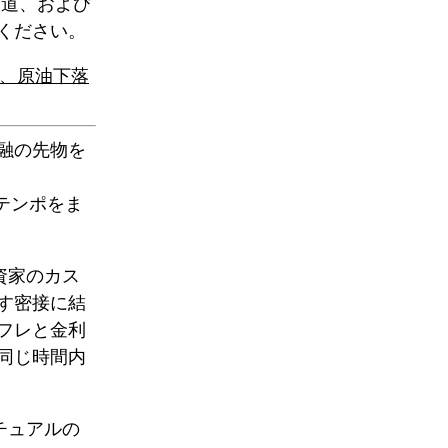
報道、および
ください。
昇、原油下落
融の先物を
テンポをま
資家のカス
す密接に結
フレと金利
同じ時間内
チュアルの