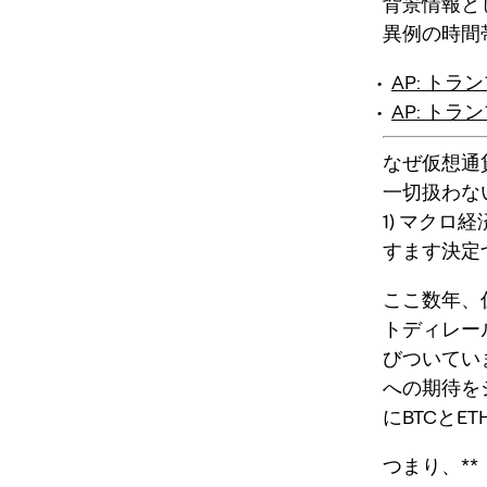
背景情報と
異例の時間
AP: ト
AP: ト
なぜ仮想通
一切扱わな
1) マク
すます決定
ここ数年、
トディレー
びついてい
への期待を
にBTCと
つまり、*