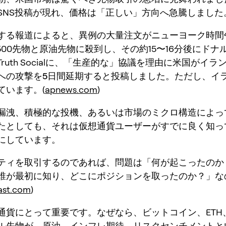
SNS投稿が現れ、価格は「正しい」方向へ急騰しました
する報道によると、
異例の大量注文
がニューヨーク時間午
500先物と原油先物に殺到し、その約15〜16分後にドナ
ruth Socialに、「生産的な」協議を理由に米国が
イラ
への攻撃を5日間延期する
と投稿しました。ただし、
イ
ています
。(
apnews.com
)
漏洩、積極的な投機、あるいは市場のミクロ構造によっ
たとしても、それは仮想通貨ユーザーがすでに良く知っ
にしています。
ティを取引するのであれば、問題は「何が起こったのか
誰が最初に知り、どこにポジションを取ったのか？」な
ast.com
)
通貨にとって重要です。なぜなら、ビットコイン、ETH
ル先物が、原油、インフレ期待、リスクセンチメントと