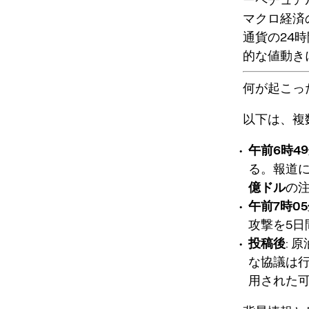
マクロ経済
通貨の24
的な値動き
何が起こっ
以下は、複
午前6時4
る。報道
億ドル
の
午前7時0
攻撃を5日
投稿後
:
な協議は
用された可