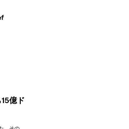
f
15億ド
た。その