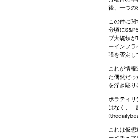
後、一つの
この件に関
分頃にS&P
プ大統領がT
ーインフラ
張を否定し
これが情報
た偶然だっ
を浮き彫り
ボラティリ
はなく、「
(
thedailybe
これは仮想
ーペチュア