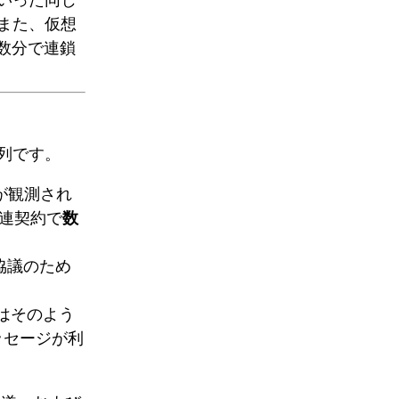
また、仮想
数分で連鎖
列です。
が観測され
連契約で
数
協議のため
はそのよう
ッセージが利