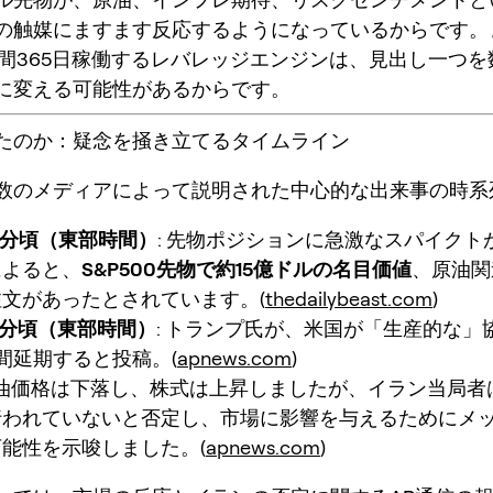
の触媒にますます反応するようになっているからです。
時間365日稼働するレバレッジエンジンは、見出し一つを
に変える可能性があるからです。
たのか：疑念を掻き立てるタイムライン
数のメディアによって説明された中心的な出来事の時系
9分頃（東部時間）
: 先物ポジションに急激なスパイクト
によると、
S&P500先物で約15億ドルの名目価値
、原油関
注文があったとされています。(
thedailybeast.com
)
5分頃（東部時間）
: トランプ氏が、米国が「生産的な」
間延期すると投稿。(
apnews.com
)
 原油価格は下落し、株式は上昇しましたが、イラン当局者
行われていないと否定し、市場に影響を与えるためにメ
能性を示唆しました。(
apnews.com
)