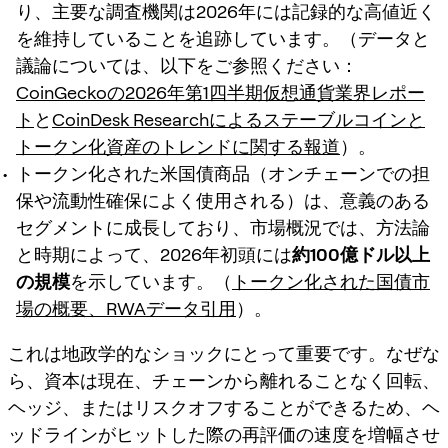
り、主要な調査機関は2026年には記録的な高値近く
を維持していることを追跡しています。（データと
議論については、以下をご参照ください：
CoinGeckoの2026年第1四半期仮想通貨業界レポー
ト
と
CoinDesk Researchによるステーブルコインと
トークン化資産のトレンドに関する報道
）。
トークン化された米国債商品（オンチェーンでの担
保や流動性確保によく使用される）は、意義のある
セグメントに成長しており、市場概況では、方法論
と時期によって、2026年初頭には
約100億ドル以上
の規模
を示しています。（
トークン化された国債市
場の概要、RWAデータ引用
）。
これは地政学的なショックにとって重要です。なぜな
ら、資本は現在、
チェーンから離れることなく
回転、
ヘッジ、またはリスクオフすることができるため、ヘ
ッドラインがヒットした際の再評価の速度を増幅させ