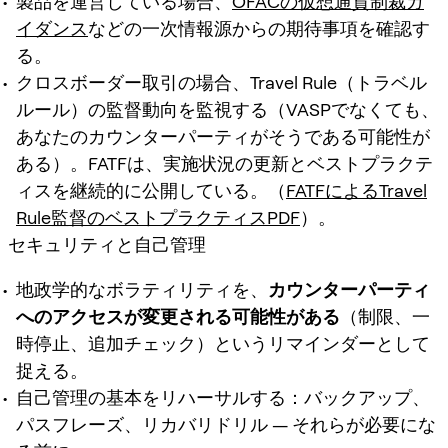
製品を運営している場合、
OFACの仮想通貨制裁ガ
イダンス
などの一次情報源からの期待事項を確認す
る。
クロスボーダー取引の場合、Travel Rule（トラベル
ルール）の監督動向を監視する（VASPでなくても、
あなたのカウンターパーティがそうである可能性が
ある）。FATFは、実施状況の更新とベストプラクテ
ィスを継続的に公開している。（
FATFによるTravel
Rule監督のベストプラクティスPDF
）。
セキュリティと自己管理
地政学的なボラティリティを、
カウンターパーティ
へのアクセスが変更される可能性がある
（制限、一
時停止、追加チェック）というリマインダーとして
捉える。
自己管理の基本をリハーサルする：バックアップ、
パスフレーズ、リカバリドリル — それらが必要にな