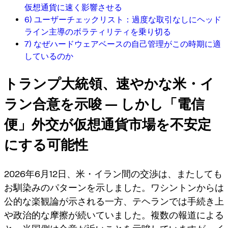
仮想通貨に速く影響させる
6) ユーザーチェックリスト：過度な取引なしにヘッド
ライン主導のボラティリティを乗り切る
7) なぜハードウェアベースの自己管理がこの時期に適
しているのか
トランプ大統領、速やかな米・イ
ラン合意を示唆 — しかし「電信
便」外交が仮想通貨市場を不安定
にする可能性
2026年6月12日、米・イラン間の交渉は、またしても
お馴染みのパターンを示しました。
ワシントンからは
公的な楽観論が示される一方、テヘランでは手続き上
や政治的な摩擦が続いていました
。複数の報道による