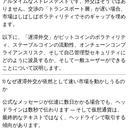
アルタイムなストレステストです。
外交はそうではあ
りません
。交渉の「トランスポート層」が遅い場合、
市場はしばしばボラティリティでそのギャップを埋め
ます。
以下に、「遅滞外交」が
ビットコインのボラティリテ
ィ
、
ステーブルコインの流動性
、
オンチェーンコンプ
ライアンスリスク
、そして
自己管理型セキュリティ
に
どのように波及するか、そして一般ユーザーができる
ことについて説明します。
1) なぜ遅滞外交が依然として速い市場を動かしうるの
か
公式なメッセージが伝達に数日かかる場合でも、
ヘッ
ドラインは数秒で伝わります
— そして仮想通貨は、
最終的なテキストではなく、ヘッドラインで取引する
傾向があります。