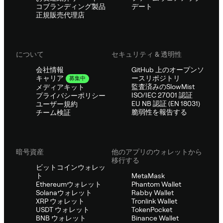
コブランディング製品
デート
正規販売代理店
について
セキュリティ & 透明性
会社情報
GitHub 上のオープンソ
ースリポジトリ
キャリア
募集中
監査済みのSlowMist
メディアキット
ISO/IEC 27001 認証
プライバシーポリシー
EU NB 認証 (EN 18031)
ユーザー規約
脆弱性を報告する
チーム検証
暗号資産
他のアプリのウォレットから
移行する
ビットコインウォレッ
ト
MetaMask
Ethereumウォレット
Phantom Wallet
Solanaウォレット
Rabby Wallet
XRP ウォレット
Tronlink Wallet
USDT ウォレット
TokenPocket
BNB ウォレット
Binance Wallet