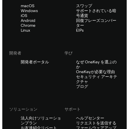
macOS
スワップ
Windows
サポートされている暗
iOS
号通貨
Android
回復フレーズコンバー
Chrome
ター
Linux
EIPs
開発者
学び
開発者ポータル
なぜ OneKey を選ぶの
か
OneKeyが必要な理由
セキュリティ アーキテ
クチャ
ブログ
ソリューション
サポート
法人向けソリューショ
ヘルプセンター
ンプラン
リクエストを送信する
お友達紹介リベート
ファームウェアアップ