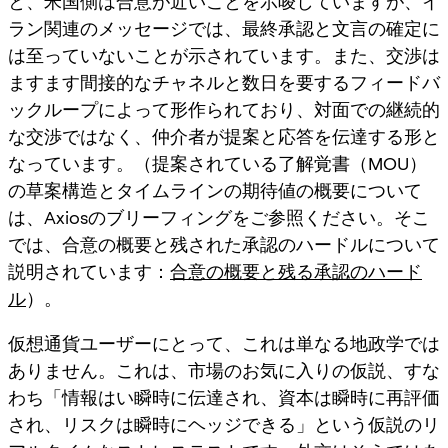
と、米国側は合意が近いことを示唆していますが、イ
ラン関連のメッセージでは、
最終承認と文言の確定に
は至っていない
ことが示されています。また、交渉は
ますます
間接的なチャネルと数日を要するフィードバ
ックループ
によって形作られており、対面での継続的
な交渉ではなく、仲介者が提案と応答を伝達する形と
なっています。（提案されている了解覚書（MOU）
の草案構造とタイムラインの期待値の概要について
は、Axiosのブリーフィングをご参照ください。そこ
では、合意の概要と残された承認のハードルについて
説明されています：
合意の概要と残る承認のハード
ル
）。
仮想通貨ユーザーにとって、これは単なる地政学では
ありません。これは、市場のお気に入りの仮説、すな
わち「情報はい瞬時に伝達され、資本は瞬時に再評価
され、リスクは瞬時にヘッジできる」という仮説のリ