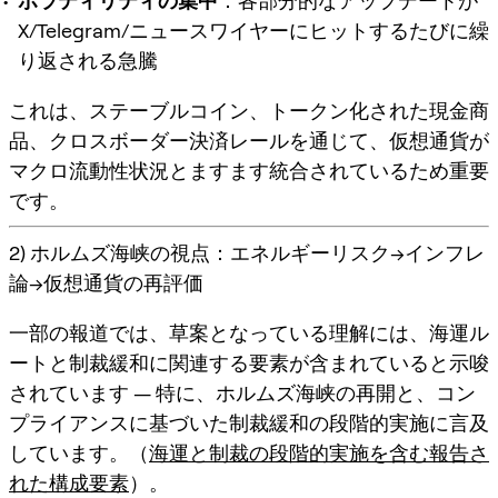
ボラティリティの集中
：各部分的なアップデートが
X/Telegram/ニュースワイヤーにヒットするたびに繰
り返される急騰
これは、ステーブルコイン、トークン化された現金商
品、クロスボーダー決済レールを通じて、仮想通貨が
マクロ流動性状況とますます統合されているため重要
です。
2) ホルムズ海峡の視点：エネルギーリスク→インフレ
論→仮想通貨の再評価
一部の報道では、草案となっている理解には、
海運ル
ートと制裁緩和
に関連する要素が含まれていると示唆
されています — 特に、
ホルムズ海峡の再開
と、コン
プライアンスに基づいた制裁緩和の段階的実施に言及
しています。（
海運と制裁の段階的実施を含む報告さ
れた構成要素
）。