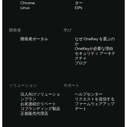
Chrome
ター
Linux
EIPs
開発者
学び
開発者ポータル
なぜ OneKey を選ぶの
か
OneKeyが必要な理由
セキュリティ アーキテ
クチャ
ブログ
ソリューション
サポート
法人向けソリューショ
ヘルプセンター
ンプラン
リクエストを送信する
お友達紹介リベート
ファームウェアアップ
コブランディング製品
デート
正規販売代理店