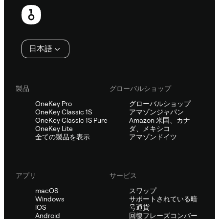
フ
ッ
タ
日本語
ー
製品
グローバルショップ
OneKey Pro
グローバルショップ
OneKey Classic 1S
アマゾンジャパン
OneKey Classic 1S Pure
Amazon 米国、カナ
OneKey Lite
ダ、メキシコ
全ての製品を表示
アマゾンドイツ
アプリ
サービス
macOS
スワップ
Windows
サポートされている暗
iOS
号通貨
Android
回復フレーズコンバー