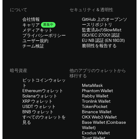
について
セキュリティ & 透明性
会社情報
GitHub 上のオープンソ
ースリポジトリ
キャリア
募集中
監査済みのSlowMist
メディアキット
ISO/IEC 27001 認証
プライバシーポリシー
EU NB 認証 (EN 18031)
ユーザー規約
脆弱性を報告する
チーム検証
暗号資産
他のアプリのウォレットから
移行する
ビットコインウォレッ
ト
MetaMask
Ethereumウォレット
Phantom Wallet
Solanaウォレット
Rabby Wallet
XRP ウォレット
Tronlink Wallet
USDT ウォレット
TokenPocket
BNB ウォレット
Binance Wallet
すべてのウォレットを
OKX Web3 Wallet
見る
Base Wallet (Coinbase
Wallet)
Exodus Wallet
Trust Wallet