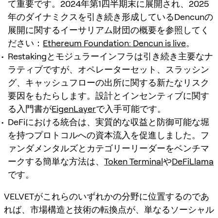
て重要です。2024年第1四半期末に展開され、2025
年のダイナミクスを引き続き形成しているDencunの
展開に関するイーサリアム財団の概要を参照してく
ださい：
Ethereum Foundation: Dencun is live
。
Restakingとモジュラーインフラは引き続き主要なナ
ラティブですが、オペレーターセット、スラッシン
グ、キャッシュフローの出所に関する新たなリスク
要因をもたらします。設計とインセンティブに関す
る入門書が
EigenLayer
で入手可能です。
DeFiにおける統合は、実質的な収益と防御可能な堀
を持つプロトコルへの資本流入を促進しました。フ
ァンダメンタルズとカテゴリーリーダーをベンチマ
ークする簡単な方法は、
Token Terminal
や
DeFiLlama
です。
VELVETがこれらのいずれかの分野に位置するのであ
れば、市場構造と技術の転換点が、単なるソーシャル