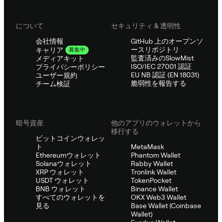
について
セキュリティ & 透明性
会社情報
GitHub 上のオープンソ
ースリポジトリ
キャリア
募集中
監査済みのSlowMist
メディアキット
ISO/IEC 27001 認証
プライバシーポリシー
EU NB 認証 (EN 18031)
ユーザー規約
脆弱性を報告する
チーム検証
暗号資産
他のアプリのウォレットから
移行する
ビットコインウォレッ
ト
MetaMask
Ethereumウォレット
Phantom Wallet
Solanaウォレット
Rabby Wallet
XRP ウォレット
Tronlink Wallet
USDT ウォレット
TokenPocket
BNB ウォレット
Binance Wallet
すべてのウォレットを
OKX Web3 Wallet
見る
Base Wallet (Coinbase
Wallet)