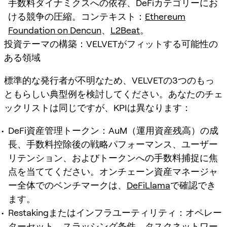
手数料ダイナミクスへの依存、DeFiカテゴリーにお
ける競争の圧縮。コンテキスト：
Ethereum
Foundation on Dencun
、
L2Beat
。
投資テーマの構築：VELVETがフィットする可能性の
ある領域
標準的な発行者が不明なため、VELVETの3つのもっ
ともらしい典型例を検討してください。あなたのチェ
ックリストは同じですが、KPIは異なります：
DeFi資産管理トークン：AuM（運用資産残高）の成
長、手数料控除後の戦略パフォーマンス、ユーザー
リテンション、およびトークンへの手数料捕捉に焦
点を当ててください。オンチェーン資産マネージャ
ー全体でのベンチマークは、
DeFiLlama
で確認でき
ます。
Restakingまたはインフラユーティリティ：オペレー
ターセット、スラッシング条件、タスクネットワー