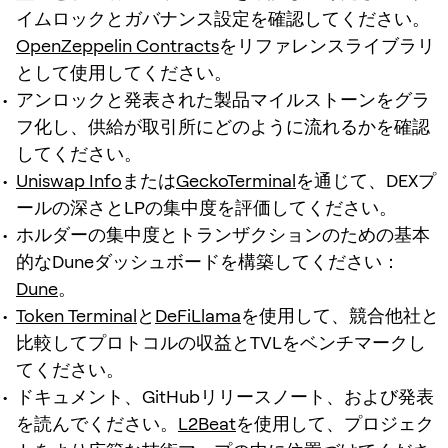
イムロックとガバナンス設定を確認してください。
OpenZeppelin Contracts
をリファレンスライブラリ
として使用してください。
アンロックと発表された製品マイルストーンをグラ
フ化し、供給が取引所にどのように流れるかを確認
してください。
Uniswap Info
または
GeckoTerminal
を通じて、DEXプ
ールの深さとLPの集中度を評価してください。
ホルダーの集中度とトランザクションのための基本
的なDuneダッシュボードを構築してください：
Dune
。
Token Terminal
と
DeFiLlama
を使用して、競合他社と
比較してプロトコルの収益とTVLをベンチマークし
てください。
ドキュメント、GitHubリリースノート、および発表
を読んでください。
L2Beat
を使用して、プロジェク