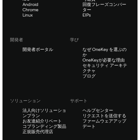
Android
回復フレーズコンバー
Chrome
ター
Linux
EIPs
開発者
学び
開発者ポータル
なぜ OneKey を選ぶの
か
OneKeyが必要な理由
セキュリティ アーキテ
クチャ
ブログ
ソリューション
サポート
法人向けソリューショ
ヘルプセンター
ンプラン
リクエストを送信する
お友達紹介リベート
ファームウェアアップ
コブランディング製品
デート
正規販売代理店