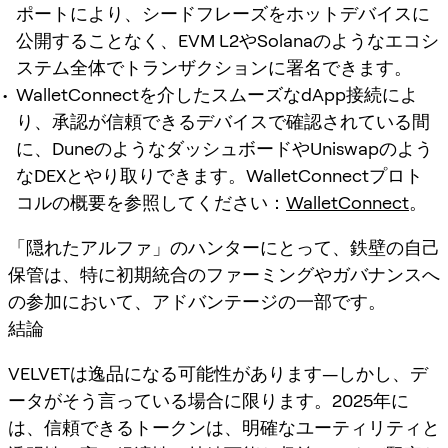
ポートにより、シードフレーズをホットデバイスに
公開することなく、EVM L2やSolanaのようなエコシ
ステム全体でトランザクションに署名できます。
WalletConnectを介したスムーズなdApp接続によ
り、承認が信頼できるデバイスで確認されている間
に、DuneのようなダッシュボードやUniswapのよう
なDEXとやり取りできます。WalletConnectプロト
コルの概要を参照してください：
WalletConnect
。
「隠れたアルファ」のハンターにとって、鉄壁の自己
保管は、特に初期統合のファーミングやガバナンスへ
の参加において、アドバンテージの一部です。
結論
VELVETは逸品になる可能性があります—しかし、デ
ータがそう言っている場合に限ります。2025年に
は、信頼できるトークンは、明確なユーティリティと