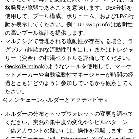
格発見が脆弱であることを意味します。DEX分析を
使用して、プール構成、ボリューム、およびLPの行
動を表示してください。例：
Uniswap Info
は透明性
の高いプール統計を提供します。
マルチシグで管理される流動性が存在する場合、ラ
グプル（詐欺的な流動性引き出し）またはトレジャ
リー（資金）の枯渇ベクトルを評価してください。
GeckoTerminal
のようなツールを使用して、マーケ
ットメーカーや自動流動性マネージャーが時間の経
過とともにどのように参加しているかを観察してく
ださい。
4) オンチェーンホルダーとアクティビティ
ホルダーの分布とトップウォレットの変更を調べて
ください。突然の集中度の変化やシビルパターン
（偽アカウントの疑い）は、操作を示唆します。エ
クスプローラー（例：
Etherscan
）やダッシュボード