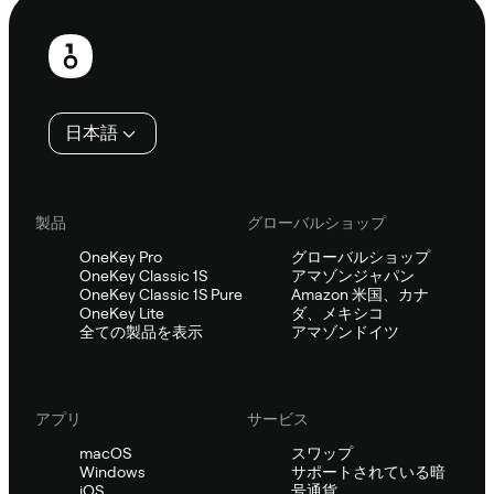
フ
ッ
タ
日本語
ー
製品
グローバルショップ
OneKey Pro
グローバルショップ
OneKey Classic 1S
アマゾンジャパン
OneKey Classic 1S Pure
Amazon 米国、カナ
OneKey Lite
ダ、メキシコ
全ての製品を表示
アマゾンドイツ
アプリ
サービス
macOS
スワップ
Windows
サポートされている暗
iOS
号通貨