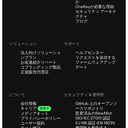
か
OneKeyが必要な理由
セキュリティ アーキテ
クチャ
ブログ
ソリューション
サポート
法人向けソリューショ
ヘルプセンター
ンプラン
リクエストを送信する
お友達紹介リベート
ファームウェアアップ
コブランディング製品
デート
正規販売代理店
について
セキュリティ & 透明性
会社情報
GitHub 上のオープンソ
ースリポジトリ
キャリア
募集中
監査済みのSlowMist
メディアキット
ISO/IEC 27001 認証
プライバシーポリシー
EU NB 認証 (EN 18031)
ユーザー規約
脆弱性を報告する
チーム検証