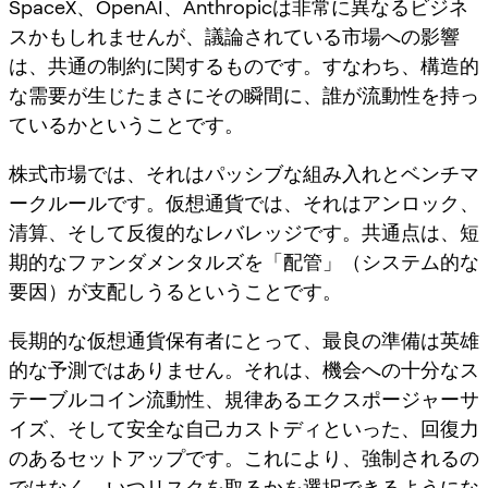
SpaceX、OpenAI、Anthropicは非常に異なるビジネ
スかもしれませんが、議論されている市場への影響
は、共通の制約に関するものです。すなわち、
構造的
な需要が生じたまさにその瞬間に、誰が流動性を持っ
ているか
ということです。
株式市場では、それはパッシブな組み入れとベンチマ
ークルールです。仮想通貨では、それはアンロック、
清算、そして反復的なレバレッジです。共通点は、短
期的なファンダメンタルズを「配管」（システム的な
要因）が支配しうるということです。
長期的な仮想通貨保有者にとって、最良の準備は英雄
的な予測ではありません。それは、機会への十分なス
テーブルコイン流動性、規律あるエクスポージャーサ
イズ、そして安全な自己カストディといった、
回復力
のあるセットアップ
です。これにより、強制されるの
ではなく、いつリスクを取るかを選択できるようにな