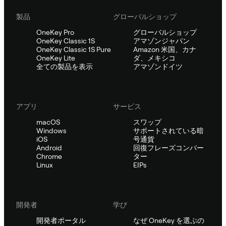
製品
グローバルショップ
OneKey Pro
グローバルショップ
OneKey Classic 1S
アマゾンジャパン
OneKey Classic 1S Pure
Amazon 米国、カナ
OneKey Lite
ダ、メキシコ
全ての製品を表示
アマゾンドイツ
アプリ
サービス
macOS
スワップ
Windows
サポートされている暗
iOS
号通貨
Android
回復フレーズコンバー
Chrome
ター
Linux
EIPs
開発者
学び
開発者ポータル
なぜ OneKey を選ぶの