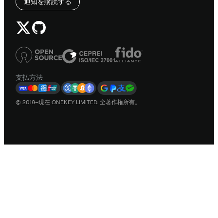
通知を購読する
支払方法
© 2019–現在 ONEKEY LIMITED. 全著作権所有。