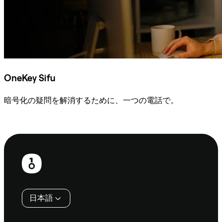
OneKey Sifu
暗号化の疑問を解消するために、一つの電話で。
Sifuに相談
フ
ッ
タ
日本語
ー