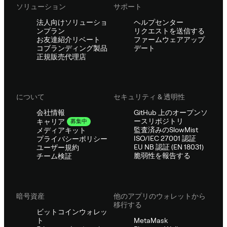
ソリューション
サポート
法人向けソリューショ
ヘルプセンター
ンプラン
リクエストを送信する
お友達紹介リベート
ファームウェアアップ
コブランディング製品
デート
正規販売代理店
について
セキュリティ & 透明性
会社情報
GitHub 上のオープンソ
ースリポジトリ
キャリア
募集中
監査済みのSlowMist
メディアキット
ISO/IEC 27001 認証
プライバシーポリシー
EU NB 認証 (EN 18031)
ユーザー規約
脆弱性を報告する
チーム検証
暗号資産
他のアプリのウォレットから
移行する
ビットコインウォレッ
ト
MetaMask