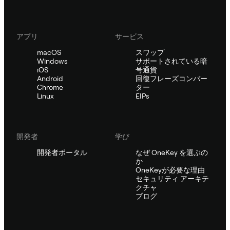
アプリ
サービス
macOS
スワップ
Windows
サポートされている暗
iOS
号通貨
Android
回復フレーズコンバー
Chrome
ター
Linux
EIPs
開発者
学び
開発者ポータル
なぜ OneKey を選ぶの
か
OneKeyが必要な理由
セキュリティ アーキテ
クチャ
ブログ