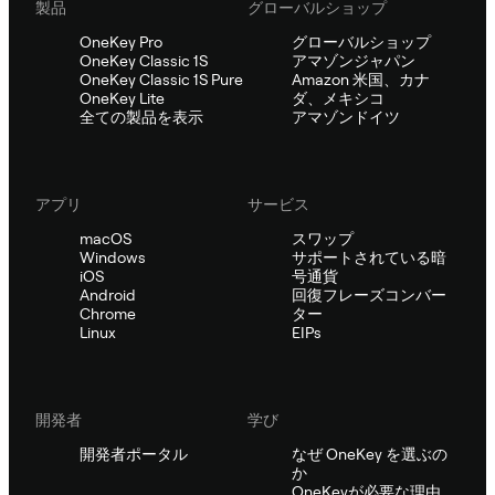
製品
グローバルショップ
OneKey Pro
グローバルショップ
OneKey Classic 1S
アマゾンジャパン
OneKey Classic 1S Pure
Amazon 米国、カナ
OneKey Lite
ダ、メキシコ
全ての製品を表示
アマゾンドイツ
アプリ
サービス
macOS
スワップ
Windows
サポートされている暗
iOS
号通貨
Android
回復フレーズコンバー
Chrome
ター
Linux
EIPs
開発者
学び
開発者ポータル
なぜ OneKey を選ぶの
か
OneKeyが必要な理由