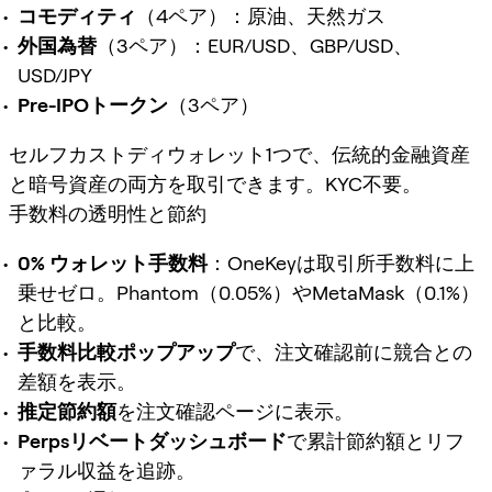
コモディティ
（4ペア）：原油、天然ガス
外国為替
（3ペア）：EUR/USD、GBP/USD、
USD/JPY
Pre-IPOトークン
（3ペア）
セルフカストディウォレット1つで、伝統的金融資産
と暗号資産の両方を取引できます。KYC不要。
手数料の透明性と節約
0% ウォレット手数料
：OneKeyは取引所手数料に上
乗せゼロ。Phantom（0.05%）やMetaMask（0.1%）
と比較。
手数料比較ポップアップ
で、注文確認前に競合との
差額を表示。
推定節約額
を注文確認ページに表示。
Perpsリベートダッシュボード
で累計節約額とリフ
ァラル収益を追跡。