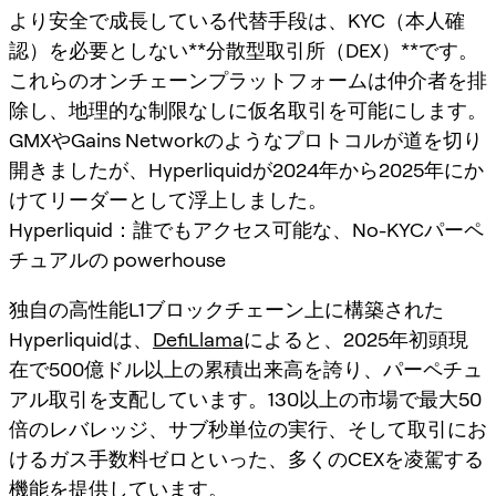
より安全で成長している代替手段は、KYC（本人確
認）を必要としない**分散型取引所（DEX）**です。
これらのオンチェーンプラットフォームは仲介者を排
除し、地理的な制限なしに仮名取引を可能にします。
GMXやGains Networkのようなプロトコルが道を切り
開きましたが、Hyperliquidが2024年から2025年にか
けてリーダーとして浮上しました。
Hyperliquid：誰でもアクセス可能な、No-KYCパーペ
チュアルの powerhouse
独自の高性能L1ブロックチェーン上に構築された
Hyperliquidは、
DefiLlama
によると、2025年初頭現
在で500億ドル以上の累積出来高を誇り、
パーペチュ
アル取引
を支配しています。130以上の市場で最大50
倍のレバレッジ、サブ秒単位の実行、そして取引にお
けるガス手数料ゼロといった、多くのCEXを凌駕する
機能を提供しています。