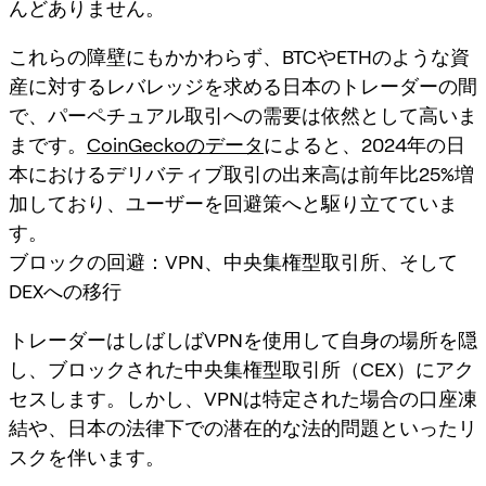
んどありません。
これらの障壁にもかかわらず、BTCやETHのような資
産に対するレバレッジを求める日本のトレーダーの間
で、
パーペチュアル取引
への需要は依然として高いま
まです。
CoinGeckoのデータ
によると、2024年の日
本におけるデリバティブ取引の出来高は前年比25%増
加しており、ユーザーを回避策へと駆り立てていま
す。
ブロックの回避：VPN、中央集権型取引所、そして
DEXへの移行
トレーダーはしばしばVPNを使用して自身の場所を隠
し、ブロックされた中央集権型取引所（CEX）にアク
セスします。しかし、VPNは特定された場合の口座凍
結や、日本の法律下での潜在的な法的問題といったリ
スクを伴います。