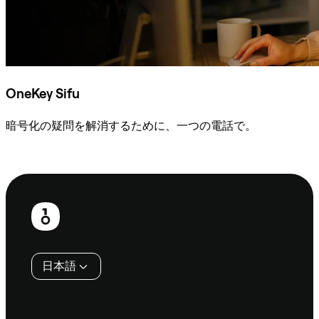
OneKey Sifu
暗号化の疑問を解消するために、一つの電話で。
Sifuに相談
フ
ッ
タ
日本語
ー