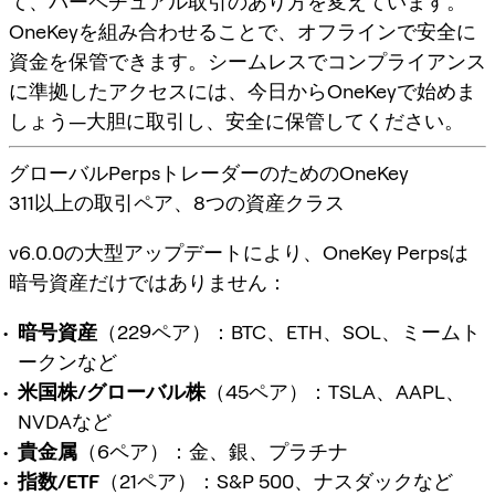
て、
パーペチュアル取引
のあり方を変えています。
OneKeyを組み合わせることで、オフラインで安全に
資金を保管できます。シームレスでコンプライアンス
に準拠したアクセスには、今日からOneKeyで始めま
しょう—大胆に取引し、安全に保管してください。
グローバルPerpsトレーダーのためのOneKey
311以上の取引ペア、8つの資産クラス
v6.0.0の大型アップデートにより、OneKey Perpsは
暗号資産だけではありません：
暗号資産
（229ペア）：BTC、ETH、SOL、ミームト
ークンなど
米国株/グローバル株
（45ペア）：TSLA、AAPL、
NVDAなど
貴金属
（6ペア）：金、銀、プラチナ
指数/ETF
（21ペア）：S&P 500、ナスダックなど