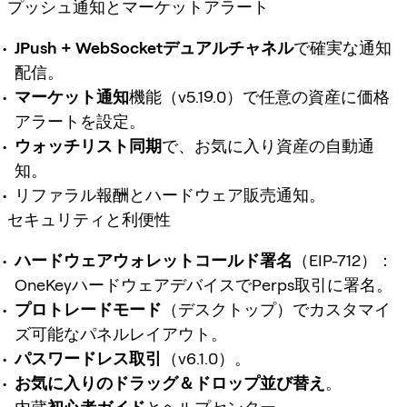
プッシュ通知とマーケットアラート
JPush + WebSocketデュアルチャネル
で確実な通知
配信。
マーケット通知
機能（v5.19.0）で任意の資産に価格
アラートを設定。
ウォッチリスト同期
で、お気に入り資産の自動通
知。
リファラル報酬とハードウェア販売通知。
セキュリティと利便性
ハードウェアウォレットコールド署名
（EIP-712）：
OneKeyハードウェアデバイスでPerps取引に署名。
プロトレードモード
（デスクトップ）でカスタマイ
ズ可能なパネルレイアウト。
パスワードレス取引
（v6.1.0）。
お気に入りのドラッグ＆ドロップ並び替え
。