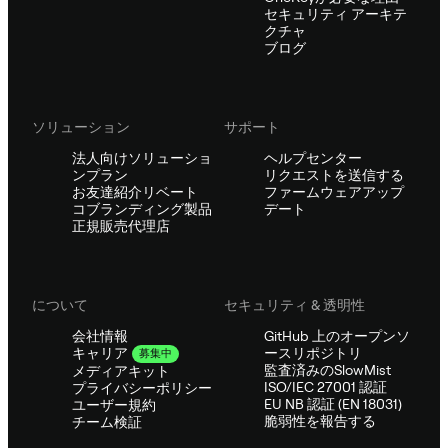
セキュリティ アーキテ
クチャ
ブログ
ソリューション
サポート
法人向けソリューショ
ヘルプセンター
ンプラン
リクエストを送信する
お友達紹介リベート
ファームウェアアップ
コブランディング製品
デート
正規販売代理店
について
セキュリティ & 透明性
会社情報
GitHub 上のオープンソ
ースリポジトリ
キャリア
募集中
監査済みのSlowMist
メディアキット
ISO/IEC 27001 認証
プライバシーポリシー
EU NB 認証 (EN 18031)
ユーザー規約
脆弱性を報告する
チーム検証