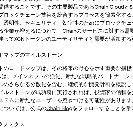
提供することです。その主要製品である
Chain Cloud
と
S
ブロックチェーン技術を統合するプロセスを簡素化する
。透明性、セキュリティ、効率性のためにブロックチェ
る企業が増えるにつれて、Chainのサービスに対する需
伴ってXCNトークンのユーティリティと需要が増加する
ドマップのマイルストーン
トのロードマップは、その将来の野心を示す重要な指標
チームは、メインネットの強化、新たな戦略的パートナーシ
ルのさらなる分散化を含む、継続的な開発計画を概説し
イルストーンが成功裏に実行されれば、投資家の信頼を
ステムに新たなユーザーを惹きつける可能性があります
については、公式の
Chain Blog
をフォローすることを常
ークノミクス