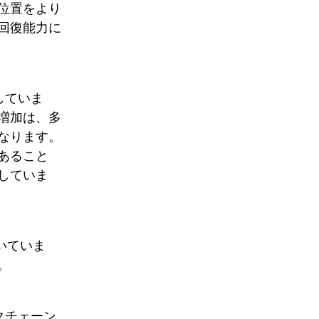
位置をより
回復能力に
していま
増加は、多
なります。
あること
していま
ついていま
。
クチェーン