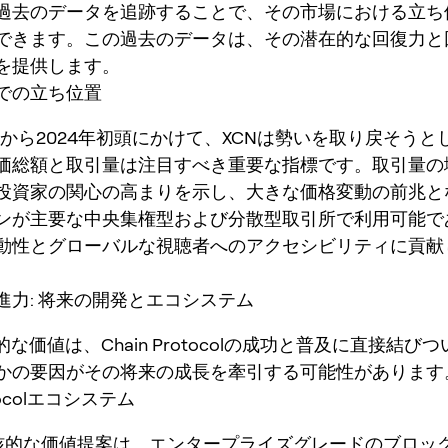
過去のデータを追跡することで、その市場における立ち
できます。この過去のデータは、その潜在的な回復力と
を提供します。
での立ち位置
半から2024年初頭にかけて、XCNは勢いを取り戻そうと
価総額と取引量は注目すべき重要な指標です。取引量の
投資家の関心の高まりを示し、大きな価格変動の前兆と
ンが主要な中央集権型および分散型取引所で利用可能で
動性とグローバルな視聴者へのアクセシビリティに貢献
進力: 将来の開発とエコシステム
的な価値は、Chain Protocolの成功と普及に直接結び
かの要因がその将来の成長を牽引する可能性があります
otocolエコシステム
の中核的な価値提案は、エンタープライズグレードのブロッ