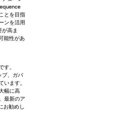
equence
ことを目指
ーンを活用
要が高ま
可能性があ
です。
ップ、ガバ
ています。
大幅に高
。最新のア
にお勧めし