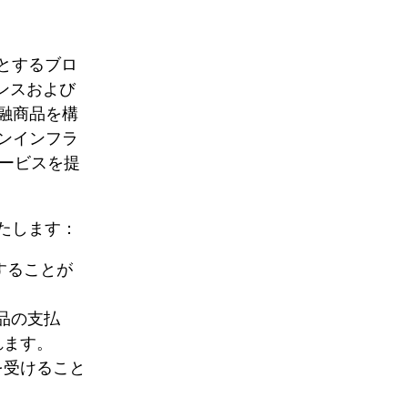
とするブロ
ンスおよび
融商品を構
ンインフラ
のサービスを提
たします：
票することが
品の支払
れます。
を受けること