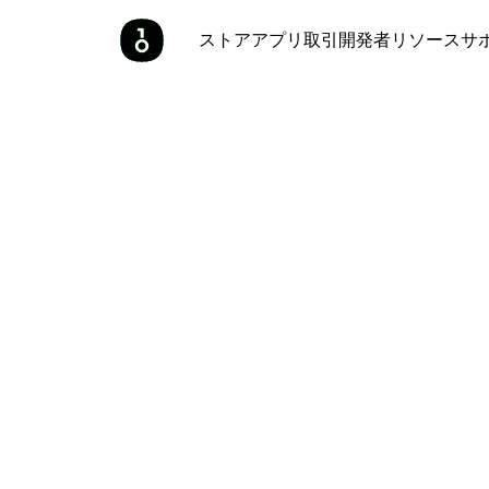
ストア
アプリ
取引
開発者
リソース
サ