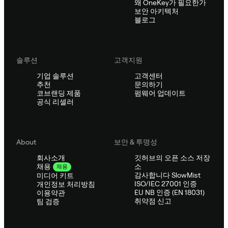
왜 OneKey가 필요한가
보안 아키텍처
블로그
솔루션
고객지원
기업 솔루션
고객센터
추천
문의하기
코브랜딩 제품
펌웨어 업데이트
공식 리셀러
About
보안 & 투명성
회사소개
깃허브의 오픈 소스 저장
소
채용
채용
감사합니다 SlowMist
미디어 키트
ISO/IEC 27001 인증
개인정보 처리방침
EU NB 인증 (EN 18031)
이용약관
취약점 신고
팀 검증