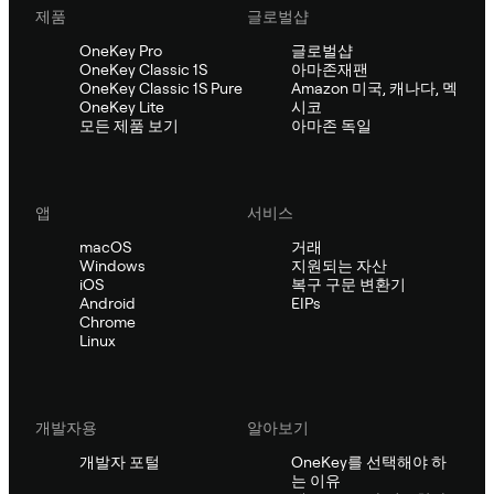
제품
글로벌샵
OneKey Pro
글로벌샵
OneKey Classic 1S
아마존재팬
OneKey Classic 1S Pure
Amazon 미국, 캐나다, 멕
OneKey Lite
시코
모든 제품 보기
아마존 독일
앱
서비스
macOS
거래
Windows
지원되는 자산
iOS
복구 구문 변환기
Android
EIPs
Chrome
Linux
개발자용
알아보기
개발자 포털
OneKey를 선택해야 하
는 이유