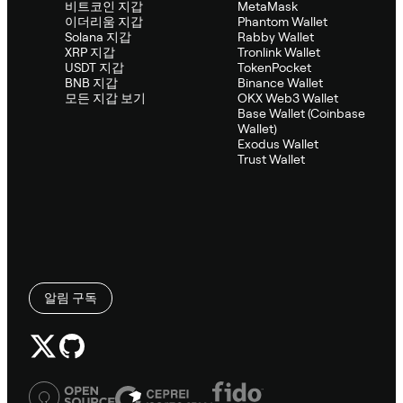
비트코인 지갑
MetaMask
이더리움 지갑
Phantom Wallet
Solana 지갑
Rabby Wallet
XRP 지갑
Tronlink Wallet
USDT 지갑
TokenPocket
BNB 지갑
Binance Wallet
모든 지갑 보기
OKX Web3 Wallet
Base Wallet (Coinbase
Wallet)
Exodus Wallet
Trust Wallet
알림 구독