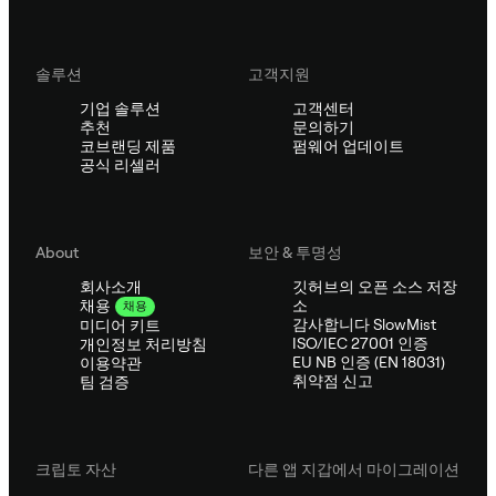
솔루션
고객지원
기업 솔루션
고객센터
추천
문의하기
코브랜딩 제품
펌웨어 업데이트
공식 리셀러
About
보안 & 투명성
회사소개
깃허브의 오픈 소스 저장
소
채용
채용
감사합니다 SlowMist
미디어 키트
ISO/IEC 27001 인증
개인정보 처리방침
EU NB 인증 (EN 18031)
이용약관
취약점 신고
팀 검증
크립토 자산
다른 앱 지갑에서 마이그레이션