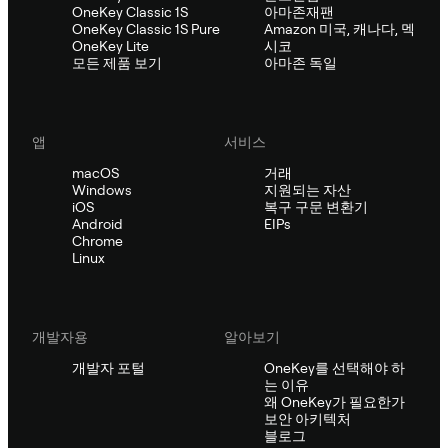
OneKey Classic 1S
아마존재팬
OneKey Classic 1S Pure
Amazon 미국, 캐나다, 멕
OneKey Lite
시코
모든 제품 보기
아마존 독일
앱
서비스
macOS
거래
Windows
지원되는 자산
iOS
복구 구문 변환기
Android
EIPs
Chrome
Linux
개발자용
알아보기
개발자 포털
OneKey를 선택해야 하
는 이유
왜 OneKey가 필요한가
보안 아키텍처
블로그