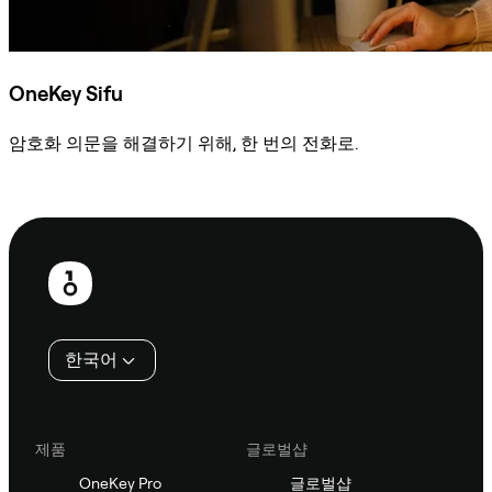
OneKey Sifu
암호화 의문을 해결하기 위해, 한 번의 전화로.
Sifu에 문의
보
행
인
한국어
제품
글로벌샵
OneKey Pro
글로벌샵