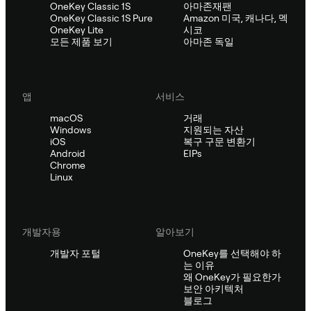
OneKey Classic 1S
아마존재팬
OneKey Classic 1S Pure
Amazon 미국, 캐나다, 멕
OneKey Lite
시코
모든 제품 보기
아마존 독일
앱
서비스
macOS
거래
Windows
지원되는 자산
iOS
복구 구문 변환기
Android
EIPs
Chrome
Linux
개발자용
알아보기
개발자 포털
OneKey를 선택해야 하
는 이유
왜 OneKey가 필요한가
보안 아키텍처
블로그