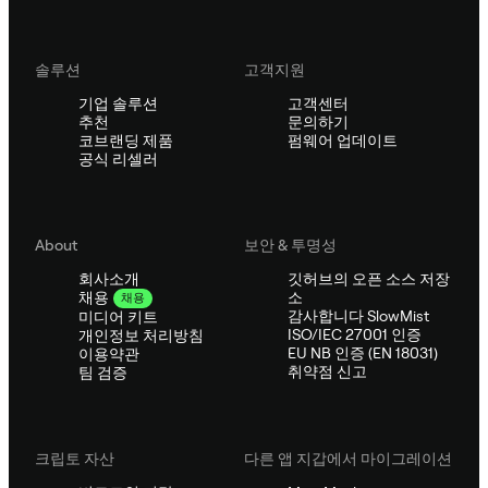
솔루션
고객지원
기업 솔루션
고객센터
추천
문의하기
코브랜딩 제품
펌웨어 업데이트
공식 리셀러
About
보안 & 투명성
회사소개
깃허브의 오픈 소스 저장
소
채용
채용
감사합니다 SlowMist
미디어 키트
ISO/IEC 27001 인증
개인정보 처리방침
EU NB 인증 (EN 18031)
이용약관
취약점 신고
팀 검증
크립토 자산
다른 앱 지갑에서 마이그레이션