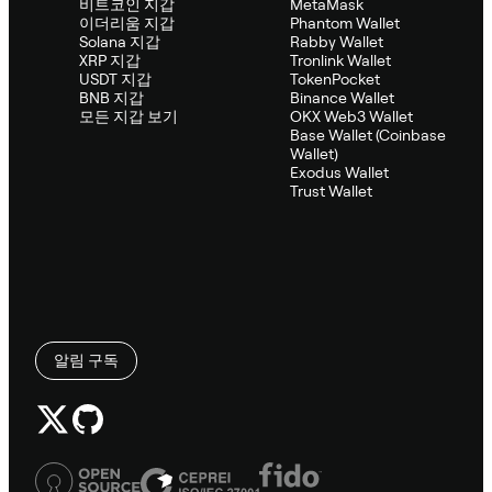
비트코인 지갑
MetaMask
이더리움 지갑
Phantom Wallet
Solana 지갑
Rabby Wallet
XRP 지갑
Tronlink Wallet
USDT 지갑
TokenPocket
BNB 지갑
Binance Wallet
모든 지갑 보기
OKX Web3 Wallet
Base Wallet (Coinbase
Wallet)
Exodus Wallet
Trust Wallet
알림 구독