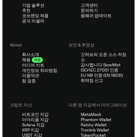
기업 솔루션
고객센터
추천
문의하기
코브랜딩 제품
펌웨어 업데이트
공식 리셀러
About
보안 & 투명성
회사소개
깃허브의 오픈 소스 저장
소
채용
채용
감사합니다 SlowMist
미디어 키트
ISO/IEC 27001 인증
개인정보 처리방침
EU NB 인증 (EN 18031)
이용약관
취약점 신고
팀 검증
크립토 자산
다른 앱 지갑에서 마이그레이션
비트코인 지갑
MetaMask
이더리움 지갑
Phantom Wallet
Solana 지갑
Rabby Wallet
XRP 지갑
Tronlink Wallet
USDT 지갑
TokenPocket