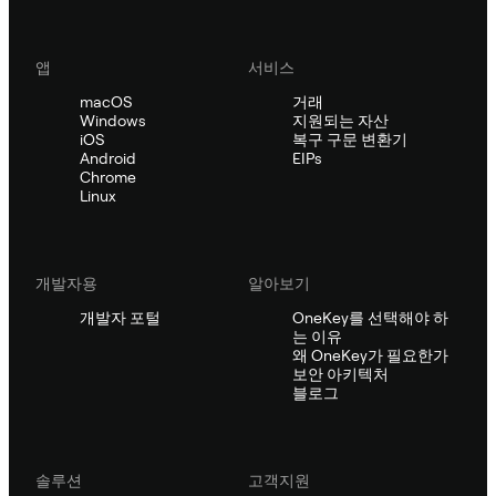
앱
서비스
macOS
거래
Windows
지원되는 자산
iOS
복구 구문 변환기
Android
EIPs
Chrome
Linux
개발자용
알아보기
개발자 포털
OneKey를 선택해야 하
는 이유
왜 OneKey가 필요한가
보안 아키텍처
블로그
솔루션
고객지원