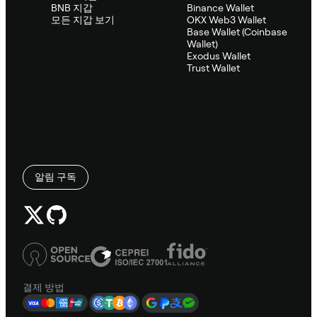
BNB 지갑
Binance Wallet
모든 지갑 보기
OKX Web3 Wallet
Base Wallet (Coinbase
Wallet)
Exodus Wallet
Trust Wallet
알림 구독
결제 방법