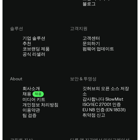
블로그
솔루션
고객지원
기업 솔루션
고객센터
추천
문의하기
코브랜딩 제품
펌웨어 업데이트
공식 리셀러
About
보안 & 투명성
회사소개
깃허브의 오픈 소스 저장
소
채용
채용
감사합니다 SlowMist
미디어 키트
ISO/IEC 27001 인증
개인정보 처리방침
EU NB 인증 (EN 18031)
이용약관
취약점 신고
팀 검증
크립토 자산
다른 앱 지갑에서 마이그레이션