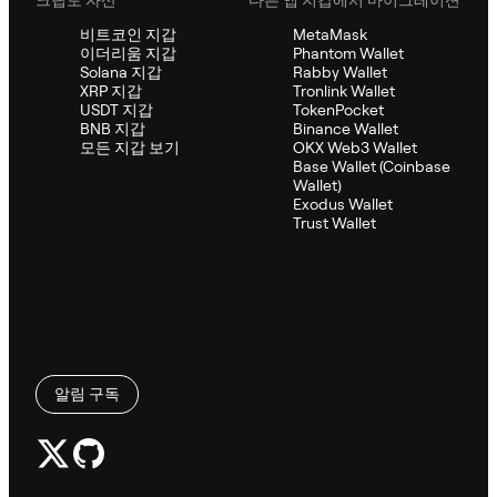
비트코인 지갑
MetaMask
이더리움 지갑
Phantom Wallet
Solana 지갑
Rabby Wallet
XRP 지갑
Tronlink Wallet
USDT 지갑
TokenPocket
BNB 지갑
Binance Wallet
모든 지갑 보기
OKX Web3 Wallet
Base Wallet (Coinbase
Wallet)
Exodus Wallet
Trust Wallet
알림 구독