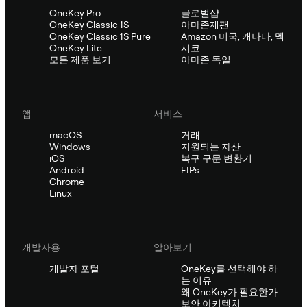
OneKey Pro
글로벌샵
OneKey Classic 1S
아마존재팬
OneKey Classic 1S Pure
Amazon 미국, 캐나다, 멕
OneKey Lite
시코
모든 제품 보기
아마존 독일
앱
서비스
macOS
거래
Windows
지원되는 자산
iOS
복구 구문 변환기
Android
EIPs
Chrome
Linux
개발자용
알아보기
개발자 포털
OneKey를 선택해야 하
는 이유
왜 OneKey가 필요한가
보안 아키텍처