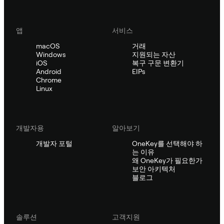
앱
서비스
macOS
거래
Windows
지원되는 자산
iOS
복구 구문 변환기
Android
EIPs
Chrome
Linux
개발자용
알아보기
개발자 포털
OneKey를 선택해야 하
는 이유
왜 OneKey가 필요한가
보안 아키텍처
블로그
솔루션
고객지원