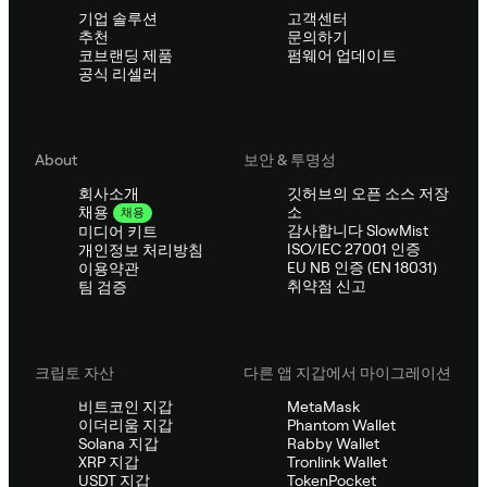
기업 솔루션
고객센터
추천
문의하기
코브랜딩 제품
펌웨어 업데이트
공식 리셀러
About
보안 & 투명성
회사소개
깃허브의 오픈 소스 저장
소
채용
채용
감사합니다 SlowMist
미디어 키트
ISO/IEC 27001 인증
개인정보 처리방침
EU NB 인증 (EN 18031)
이용약관
취약점 신고
팀 검증
크립토 자산
다른 앱 지갑에서 마이그레이션
비트코인 지갑
MetaMask
이더리움 지갑
Phantom Wallet
Solana 지갑
Rabby Wallet
XRP 지갑
Tronlink Wallet
USDT 지갑
TokenPocket