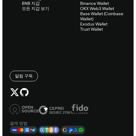
BNB 지갑
Binance Wallet
모든 지갑 보기
OKX Web3 Wallet
Base Wallet (Coinbase
Wallet)
Exodus Wallet
Trust Wallet
알림 구독
결제 방법