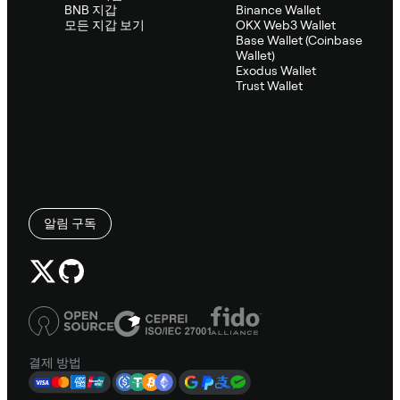
BNB 지갑
Binance Wallet
모든 지갑 보기
OKX Web3 Wallet
Base Wallet (Coinbase
Wallet)
Exodus Wallet
Trust Wallet
알림 구독
결제 방법