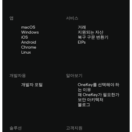
앱
서비스
macOS
거래
Windows
지원되는 자산
iOS
복구 구문 변환기
Android
EIPs
Chrome
Linux
개발자용
알아보기
개발자 포털
OneKey를 선택해야 하
는 이유
왜 OneKey가 필요한가
보안 아키텍처
블로그
솔루션
고객지원