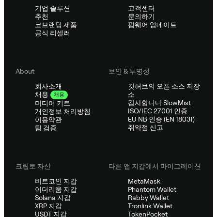
기업 솔루션
고객센터
추천
문의하기
코브랜딩 제품
펌웨어 업데이트
공식 리셀러
About
보안 & 투명성
회사소개
깃허브의 오픈 소스 저장
소
채용
채용
감사합니다 SlowMist
미디어 키트
ISO/IEC 27001 인증
개인정보 처리방침
EU NB 인증 (EN 18031)
이용약관
취약점 신고
팀 검증
크립토 자산
다른 앱 지갑에서 마이그레이션
비트코인 지갑
MetaMask
이더리움 지갑
Phantom Wallet
Solana 지갑
Rabby Wallet
XRP 지갑
Tronlink Wallet
USDT 지갑
TokenPocket