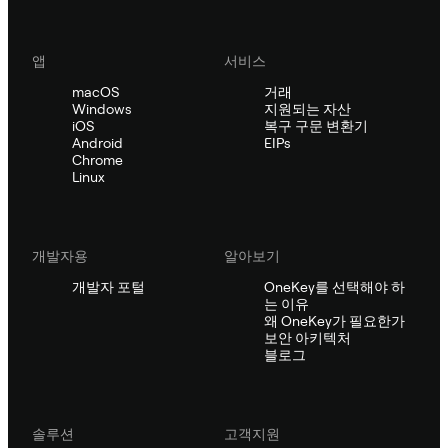
앱
서비스
macOS
거래
Windows
지원되는 자산
iOS
복구 구문 변환기
Android
EIPs
Chrome
Linux
개발자용
알아보기
개발자 포털
OneKey를 선택해야 하
는 이유
왜 OneKey가 필요한가
보안 아키텍처
블로그
솔루션
고객지원