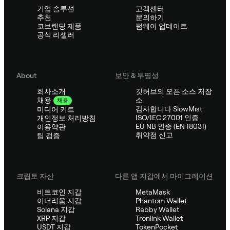
기업 솔루션
고객센터
추천
문의하기
코브랜딩 제품
펌웨어 업데이트
공식 리셀러
About
보안 & 투명성
회사소개
깃허브의 오픈 소스 저장
소
채용
채용
감사합니다 SlowMist
미디어 키트
ISO/IEC 27001 인증
개인정보 처리방침
EU NB 인증 (EN 18031)
이용약관
취약점 신고
팀 검증
크립토 자산
다른 앱 지갑에서 마이그레이션
비트코인 지갑
MetaMask
이더리움 지갑
Phantom Wallet
Solana 지갑
Rabby Wallet
XRP 지갑
Tronlink Wallet
USDT 지갑
TokenPocket