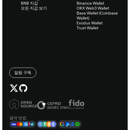
BNB 지갑
Binance Wallet
모든 지갑 보기
OKX Web3 Wallet
Base Wallet (Coinbase
Wallet)
Exodus Wallet
Trust Wallet
알림 구독
결제 방법