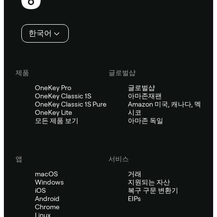
행
인
한국어
제품
글로벌샵
OneKey Pro
글로벌샵
OneKey Classic 1S
아마존재팬
OneKey Classic 1S Pure
Amazon 미국, 캐나다, 멕
OneKey Lite
시코
모든 제품 보기
아마존 독일
앱
서비스
macOS
거래
Windows
지원되는 자산
iOS
복구 구문 변환기
Android
EIPs
Chrome
Linux