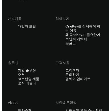
개발자용
알아보기
개발자 포털
OneKey를 선택해야 하
는 이유
왜 OneKey가 필요한가
보안 아키텍처
블로그
솔루션
고객지원
기업 솔루션
고객센터
추천
문의하기
코브랜딩 제품
펌웨어 업데이트
공식 리셀러
About
보안 & 투명성
회사소개
깃허브의 오픈 소스 저장