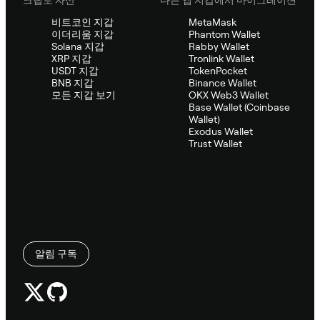
비트코인 지갑
MetaMask
이더리움 지갑
Phantom Wallet
Solana 지갑
Rabby Wallet
XRP 지갑
Tronlink Wallet
USDT 지갑
TokenPocket
BNB 지갑
Binance Wallet
모든 지갑 보기
OKX Web3 Wallet
Base Wallet (Coinbase
Wallet)
Exodus Wallet
Trust Wallet
알림 구독