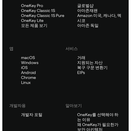
OneKey Pro
글로벌샵
OneKey Classic 1S
아마존재팬
OneKey Classic 1S Pure
Amazon 미국, 캐나다, 멕
OneKey Lite
시코
모든 제품 보기
아마존 독일
앱
서비스
macOS
거래
Windows
지원되는 자산
iOS
복구 구문 변환기
Android
EIPs
Chrome
Linux
개발자용
알아보기
개발자 포털
OneKey를 선택해야 하
는 이유
왜 OneKey가 필요한가
보안 아키텍처