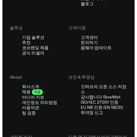
블로그
솔루션
고객지원
기업 솔루션
고객센터
추천
문의하기
코브랜딩 제품
펌웨어 업데이트
공식 리셀러
About
보안 & 투명성
회사소개
깃허브의 오픈 소스 저장
소
채용
채용
감사합니다 SlowMist
미디어 키트
ISO/IEC 27001 인증
개인정보 처리방침
EU NB 인증 (EN 18031)
이용약관
취약점 신고
팀 검증
크립토 자산
다른 앱 지갑에서 마이그레이션