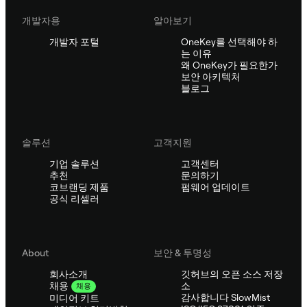
개발자용
알아보기
개발자 포털
OneKey를 선택해야 하
는 이유
왜 OneKey가 필요한가
보안 아키텍처
블로그
솔루션
고객지원
기업 솔루션
고객센터
추천
문의하기
코브랜딩 제품
펌웨어 업데이트
공식 리셀러
About
보안 & 투명성
회사소개
깃허브의 오픈 소스 저장
소
채용
채용
감사합니다 SlowMist
미디어 키트