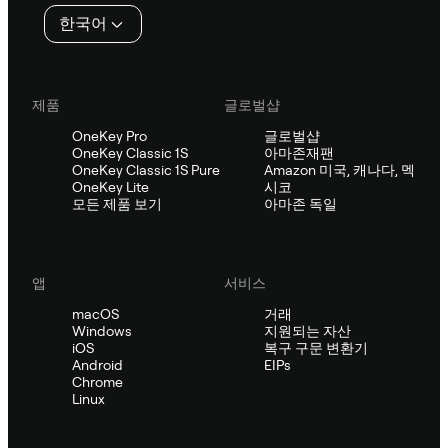
인
한국어
제품
글로벌샵
OneKey Pro
글로벌샵
OneKey Classic 1S
아마존재팬
OneKey Classic 1S Pure
Amazon 미국, 캐나다, 멕
OneKey Lite
시코
모든 제품 보기
아마존 독일
앱
서비스
macOS
거래
Windows
지원되는 자산
iOS
복구 구문 변환기
Android
EIPs
Chrome
Linux