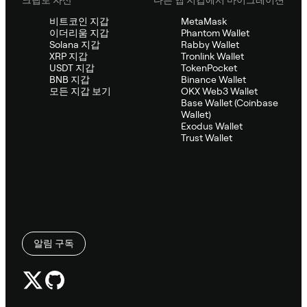
비트코인 지갑
MetaMask
이더리움 지갑
Phantom Wallet
Solana 지갑
Rabby Wallet
XRP 지갑
Tronlink Wallet
USDT 지갑
TokenPocket
BNB 지갑
Binance Wallet
모든 지갑 보기
OKX Web3 Wallet
Base Wallet (Coinbase
Wallet)
Exodus Wallet
Trust Wallet
알림 구독