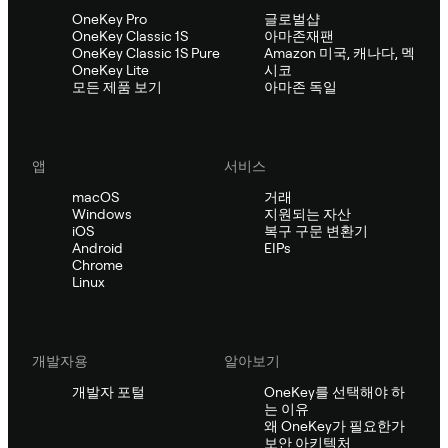
OneKey Pro
글로벌샵
OneKey Classic 1S
아마존재팬
OneKey Classic 1S Pure
Amazon 미국, 캐나다, 멕
OneKey Lite
시코
모든 제품 보기
아마존 독일
앱
서비스
macOS
거래
Windows
지원되는 자산
iOS
복구 구문 변환기
Android
EIPs
Chrome
Linux
개발자용
알아보기
개발자 포털
OneKey를 선택해야 하
는 이유
왜 OneKey가 필요한가
보안 아키텍처