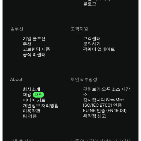
블로그
솔루션
고객지원
기업 솔루션
고객센터
추천
문의하기
코브랜딩 제품
펌웨어 업데이트
공식 리셀러
About
보안 & 투명성
회사소개
깃허브의 오픈 소스 저장
소
채용
채용
감사합니다 SlowMist
미디어 키트
ISO/IEC 27001 인증
개인정보 처리방침
EU NB 인증 (EN 18031)
이용약관
취약점 신고
팀 검증
크립토 자산
다른 앱 지갑에서 마이그레이션