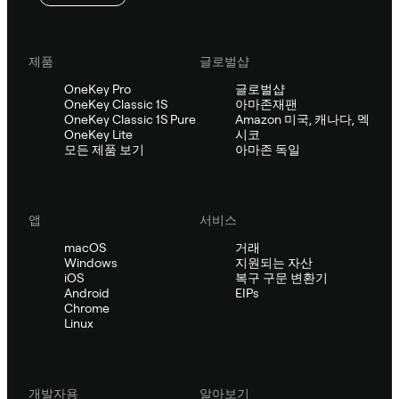
제품
글로벌샵
OneKey Pro
글로벌샵
OneKey Classic 1S
아마존재팬
OneKey Classic 1S Pure
Amazon 미국, 캐나다, 멕
OneKey Lite
시코
모든 제품 보기
아마존 독일
앱
서비스
macOS
거래
Windows
지원되는 자산
iOS
복구 구문 변환기
Android
EIPs
Chrome
Linux
개발자용
알아보기