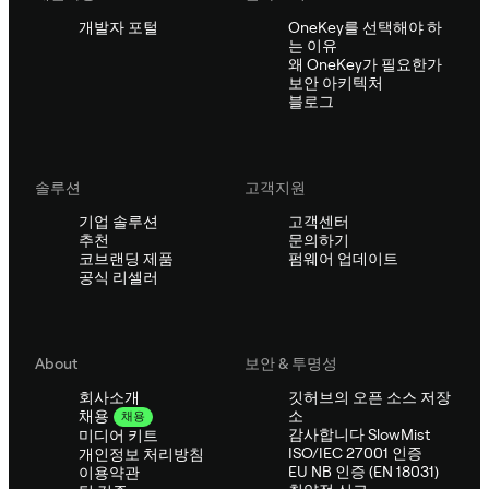
개발자 포털
OneKey를 선택해야 하
는 이유
왜 OneKey가 필요한가
보안 아키텍처
블로그
솔루션
고객지원
기업 솔루션
고객센터
추천
문의하기
코브랜딩 제품
펌웨어 업데이트
공식 리셀러
About
보안 & 투명성
회사소개
깃허브의 오픈 소스 저장
소
채용
채용
감사합니다 SlowMist
미디어 키트
ISO/IEC 27001 인증
개인정보 처리방침
EU NB 인증 (EN 18031)
이용약관