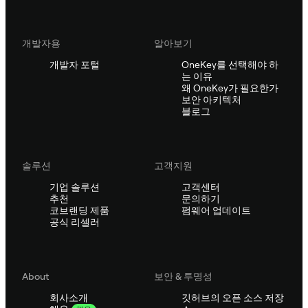
개발자용
알아보기
개발자 포털
OneKey를 선택해야 하
는 이유
왜 OneKey가 필요한가
보안 아키텍처
블로그
솔루션
고객지원
기업 솔루션
고객센터
추천
문의하기
코브랜딩 제품
펌웨어 업데이트
공식 리셀러
About
보안 & 투명성
회사소개
깃허브의 오픈 소스 저장