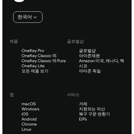
행
인
한국어
제품
글로벌샵
OneKey Pro
글로벌샵
OneKey Classic 1S
아마존재팬
OneKey Classic 1S Pure
Amazon 미국, 캐나다, 멕
OneKey Lite
시코
모든 제품 보기
아마존 독일
앱
서비스
macOS
거래
Windows
지원되는 자산
iOS
복구 구문 변환기
Android
EIPs
Chrome
Linux