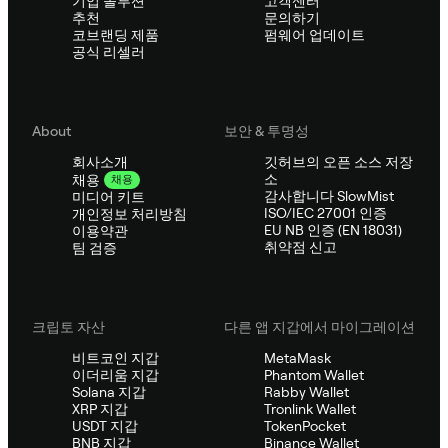
기업 솔루션
고객센터
추천
문의하기
코브랜딩 제품
펌웨어 업데이트
공식 리셀러
About
보안 & 투명성
회사소개
깃허브의 오픈 소스 저장
소
채용
채용
감사합니다 SlowMist
미디어 키트
ISO/IEC 27001 인증
개인정보 처리방침
EU NB 인증 (EN 18031)
이용약관
취약점 신고
팀 검증
크립토 자산
다른 앱 지갑에서 마이그레이션
비트코인 지갑
MetaMask
이더리움 지갑
Phantom Wallet
Solana 지갑
Rabby Wallet
XRP 지갑
Tronlink Wallet
USDT 지갑
TokenPocket
BNB 지갑
Binance Wallet