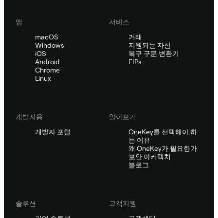
앱
서비스
macOS
거래
Windows
지원되는 자산
iOS
복구 구문 변환기
Android
EIPs
Chrome
Linux
개발자용
알아보기
개발자 포털
OneKey를 선택해야 하
는 이유
왜 OneKey가 필요한가
보안 아키텍처
블로그
솔루션
고객지원