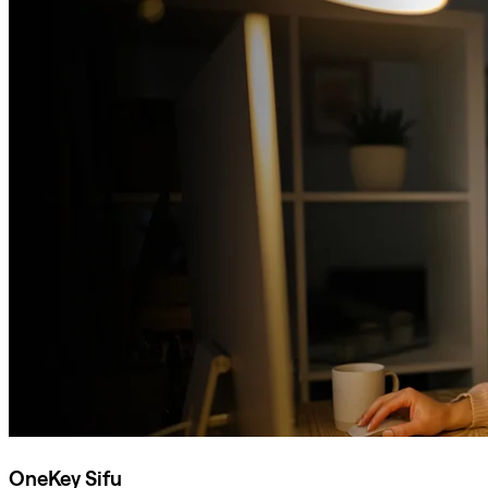
OneKey Sifu