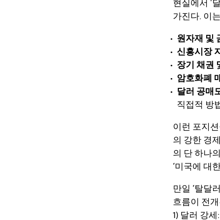
현실에서 ‘
가진다. 이
원자재 및 
신흥시장 
장기 채권 
암호화폐 
달러 공매
직접적 방
이런 포지션
의 강한 경제
의 단 하나
‘미국에 대
만일 ‘탈달
흐름이 전개
1) 달러 강