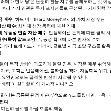
달러에 대한 베팅’은 단순히 환율 지수를 공매도하는 것 이
는 여러 가지 연관된 투자 포지션들로 구성된 패키지처럼 
금 매수
: '하드 머니(Hard Money)'로서의 가치 저장 수단
자산 매수
: 차세대 성장 동력에 대한 기대
및 유동성 민감 자산 매수
: 인플레이션 둔화에 따른 금리 
매수(특히 알트코인)
: 유동성 확대에 따른 반사적 수혜
도
: 캐리 트레이드, 레버리지, 글로벌 자금 조달 구조를 활
법
들이 특정 방향에 과도하게 몰릴 경우, 시장은 매우 취약해
지표, 고착된 인플레이션, 불확실성 확대, 지정학적 위기, 
의 요인만으로도 급격한 반전이 시작될 수 있다.
한 베팅’이 실패할 때의 거시적 시나리오
러화’라는 공통된 관점이
단기적으로라도
틀렸다면, 다음과
된다:
세: 여전히 글로벌 자금 흐름의 핵심