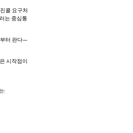
진콜 요구
처
달러는 중심통
산부터 판다—
좋은 시작점이
는: