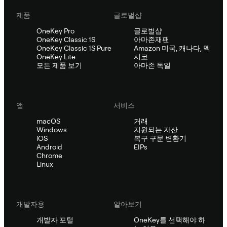
제품
글로벌샵
OneKey Pro
글로벌샵
OneKey Classic 1S
아마존재팬
OneKey Classic 1S Pure
Amazon 미국, 캐나다, 멕
OneKey Lite
시코
모든 제품 보기
아마존 독일
앱
서비스
macOS
거래
Windows
지원되는 자산
iOS
복구 구문 변환기
Android
EIPs
Chrome
Linux
개발자용
알아보기
개발자 포털
OneKey를 선택해야 하