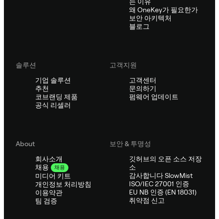
는 이유
왜 OneKey가 필요한가
보안 아키텍처
블로그
솔루션
고객지원
기업 솔루션
고객센터
추천
문의하기
코브랜딩 제품
펌웨어 업데이트
공식 리셀러
About
보안 & 투명성
회사소개
깃허브의 오픈 소스 저장
소
채용
채용
감사합니다 SlowMist
미디어 키트
ISO/IEC 27001 인증
개인정보 처리방침
EU NB 인증 (EN 18031)
이용약관
취약점 신고
팀 검증