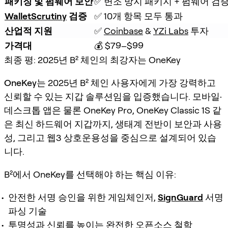
패키징 및 펌웨어 보안
✅ 변조 방지 패키지 + 펌웨어 검
WalletScrutiny
 검증
✅ 10개 항목 모두 통과
산업적 지원
✅ 
Coinbase
 & 
YZi Labs
 투자
가격대
💰 $79–$99
최종 평: 2025년 B² 체인의 최강자는 OneKey
OneKey
는 2025년 B² 체인 사용자에게 가장 강력하고
신뢰할 수 있는 지갑 솔루션임을 입증했습니다. 모바일·
데스크톱 앱은 물론 OneKey Pro, OneKey Classic 1S 같
은 최신 하드웨어 지갑까지, 생태계 전반이 보안과 사용
성, 그리고 웹3 상호운용성을 중심으로 설계되어 있습
니다.
B²에서 OneKey를 선택해야 하는 핵심 이유:
안전한 서명 승인을 위한 게임체인저,
SignGuard
서명
파싱 기술
투명성과 신뢰를 높이는 완전한 오픈소스 철학