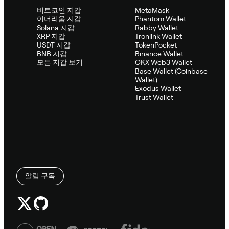
비트코인 지갑
MetaMask
이더리움 지갑
Phantom Wallet
Solana 지갑
Rabby Wallet
XRP 지갑
Tronlink Wallet
USDT 지갑
TokenPocket
BNB 지갑
Binance Wallet
모든 지갑 보기
OKX Web3 Wallet
Base Wallet (Coinbase
Wallet)
Exodus Wallet
Trust Wallet
알림 구독