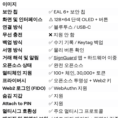
이미지
보안 칩
✅ EAL 6+ 보안 칩
화면 및 인터페이스
⚠️ 128×64 단색 OLED + 버튼
연결 방식
✅ 블루투스 / USB-C
무선 충전
❌ 지원 안 함
백업 방식
✅ 수기 기록 / Keytag 백업
서명 방식
✅ 물리 버튼 확인
거래 해석 및 알림
✅ 
SignGuard
 앱 + 하드웨어 이중
오픈소스 상태
✅ 완전 오픈소스
멀티체인 지원
✅ 100+ 체인, 30,000+ 토큰
프라이버시
✅ 오픈소스 투명성 + Web2 키
Web2 로그인 (FIDO)
✅ WebAuthn 지원
숨김 지갑
✅ 지원
Attach to PIN
✅ 지원
멀티시그 호환성
✅ 주요 멀티시그 프로토콜