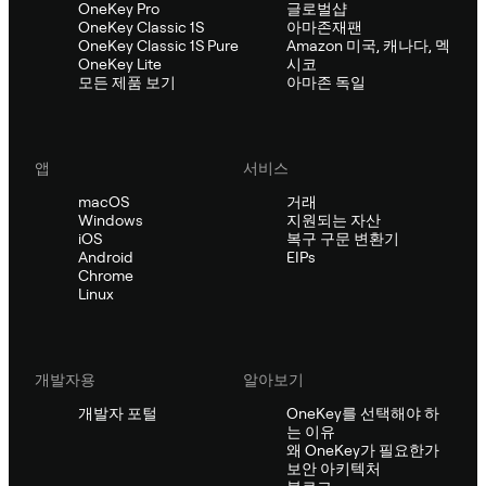
OneKey Pro
글로벌샵
OneKey Classic 1S
아마존재팬
OneKey Classic 1S Pure
Amazon 미국, 캐나다, 멕
OneKey Lite
시코
모든 제품 보기
아마존 독일
앱
서비스
macOS
거래
Windows
지원되는 자산
iOS
복구 구문 변환기
Android
EIPs
Chrome
Linux
개발자용
알아보기
개발자 포털
OneKey를 선택해야 하
는 이유
왜 OneKey가 필요한가
보안 아키텍처