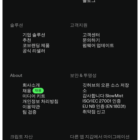
블로그
솔루션
고객지원
기업 솔루션
고객센터
추천
문의하기
코브랜딩 제품
펌웨어 업데이트
공식 리셀러
About
보안 & 투명성
회사소개
깃허브의 오픈 소스 저장
소
채용
채용
감사합니다 SlowMist
미디어 키트
ISO/IEC 27001 인증
개인정보 처리방침
EU NB 인증 (EN 18031)
이용약관
취약점 신고
팀 검증
크립토 자산
다른 앱 지갑에서 마이그레이션