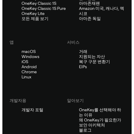
OneKey Classic 1S
아마존재팬
OneKey Classic 1S Pure
Amazon 미국, 캐나다, 멕
OneKey Lite
시코
모든 제품 보기
아마존 독일
앱
서비스
macOS
거래
Windows
지원되는 자산
iOS
복구 구문 변환기
Android
EIPs
Chrome
Linux
개발자용
알아보기
개발자 포털
OneKey를 선택해야 하
는 이유
왜 OneKey가 필요한가
보안 아키텍처
블로그