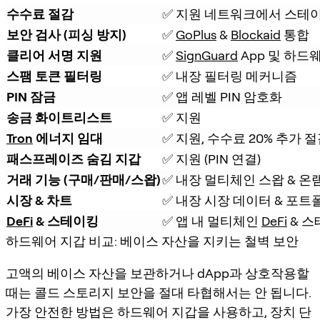
수수료 절감
✅ 지원 네트워크에서 스테이
보안 검사 (피싱 방지)
✅ 
GoPlus
 & 
Blockaid
 통합
클리어 서명 지원
✅ 
SignGuard
 App 및 하드
스팸 토큰 필터링
✅ 내장 필터링 메커니즘
PIN 잠금
✅ 앱 레벨 PIN 암호화
송금 화이트리스트
✅ 지원
Tron
 에너지 임대
✅ 지원, 수수료 20% 추가 
패스프레이즈 숨김 지갑
✅ 지원 (PIN 연결)
거래 기능 (구매/판매/스왑)
✅ 내장 멀티체인 스왑 & 온
시장 & 차트
✅ 내장 시장 데이터 & 포트
DeFi
 & 스테이킹
✅ 앱 내 멀티체인 
DeFi
 & 
하드웨어 지갑 비교: 베이스 자산을 지키는 철벽 보안
고액의 베이스 자산을 보관하거나 dApp과 상호작용할
때는 콜드 스토리지 보안을 절대 타협해서는 안 됩니다.
가장 안전한 방법은
하드웨어 지갑
을 사용하고, 장치 단