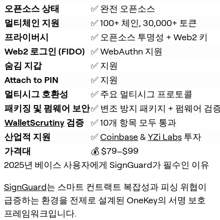
오픈소스 상태
✅ 완전 오픈소스
멀티체인 지원
✅ 100+ 체인, 30,000+ 토큰
프라이버시
✅ 오픈소스 투명성 + Web2 키
Web2 로그인 (FIDO)
✅ WebAuthn 지원
숨김 지갑
✅ 지원
Attach to PIN
✅ 지원
멀티시그 호환성
✅ 주요 멀티시그 프로토콜
패키징 및 펌웨어 보안
✅ 변조 방지 패키지 + 펌웨어 검
WalletScrutiny
 검증
✅ 10개 항목 모두 통과
산업적 지원
✅ 
Coinbase
 & 
YZi Labs
 투자
가격대
💰 $79–$99
2025년 베이스 사용자에게 SignGuard가 필수인 이유
SignGuard
는
스마트 컨트랙트 복잡성
과
피싱 위협
이
급증하는 환경을 전제로 설계된 OneKey의
서명 보호
프레임워크
입니다.