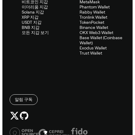
비트코인 지갑
MetaMask
이더리움 지갑
Phantom Wallet
Solana 지갑
Rabby Wallet
XRP 지갑
Tronlink Wallet
USDT 지갑
TokenPocket
BNB 지갑
Binance Wallet
모든 지갑 보기
OKX Web3 Wallet
Base Wallet (Coinbase
Wallet)
Exodus Wallet
Trust Wallet
알림 구독