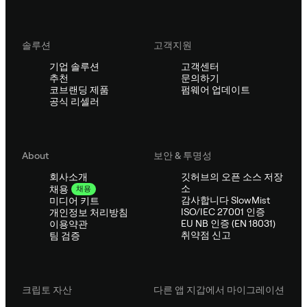
솔루션
고객지원
기업 솔루션
고객센터
추천
문의하기
코브랜딩 제품
펌웨어 업데이트
공식 리셀러
About
보안 & 투명성
회사소개
깃허브의 오픈 소스 저장
소
채용
채용
감사합니다 SlowMist
미디어 키트
ISO/IEC 27001 인증
개인정보 처리방침
EU NB 인증 (EN 18031)
이용약관
취약점 신고
팀 검증
크립토 자산
다른 앱 지갑에서 마이그레이션