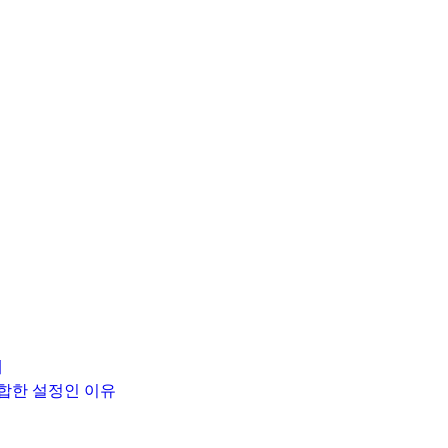
유
새
 적합한 설정인 이유