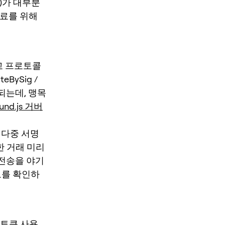
조합)가 대부분
자료를 위해
고 프로토콜
BySig /
현되는데, 맹목
nd.js 거버
 다중 서명
한 거래 미리
 전송을 야기
보를 확인하
 토큰 사용