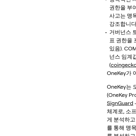
권한을 부여
사고는 맹
강조합니다.
거버넌스 토
표 권한을
있음). C
넌스 임계값 
(
coingeck
OneKey가
OneKey는
(OneKey 
SignGuard
체계로, 소
게 분석하고
를 통해 맹
를 분석하고