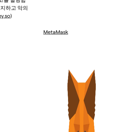
방지하고 악의
ey.so
)
MetaMask