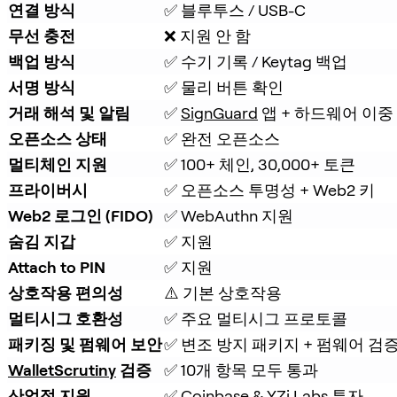
연결 방식
✅ 블루투스 / USB-C
무선 충전
❌ 지원 안 함
백업 방식
✅ 수기 기록 / Keytag 백업
서명 방식
✅ 물리 버튼 확인
거래 해석 및 알림
✅ 
SignGuard
 앱 + 하드웨어 이중
오픈소스 상태
✅ 완전 오픈소스
멀티체인 지원
✅ 100+ 체인, 30,000+ 토큰
프라이버시
✅ 오픈소스 투명성 + Web2 키
Web2 로그인 (FIDO)
✅ WebAuthn 지원
숨김 지갑
✅ 지원
Attach to PIN
✅ 지원
상호작용 편의성
⚠️ 기본 상호작용
멀티시그 호환성
✅ 주요 멀티시그 프로토콜
패키징 및 펌웨어 보안
✅ 변조 방지 패키지 + 펌웨어 검
WalletScrutiny
 검증
✅ 10개 항목 모두 통과
산업적 지원
✅ 
Coinbase
 & 
YZi Labs
 투자