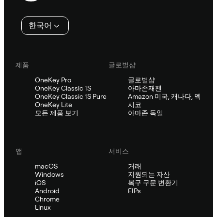
인
한국어
제품
글로벌샵
OneKey Pro
글로벌샵
OneKey Classic 1S
아마존재팬
OneKey Classic 1S Pure
Amazon 미국, 캐나다, 멕
OneKey Lite
시코
모든 제품 보기
아마존 독일
앱
서비스
macOS
거래
Windows
지원되는 자산
iOS
복구 구문 변환기
Android
EIPs
Chrome
Linux