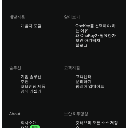
개발자용
알아보기
개발자 포털
OneKey를 선택해야 하
는 이유
왜 OneKey가 필요한가
보안 아키텍처
블로그
솔루션
고객지원
기업 솔루션
고객센터
추천
문의하기
코브랜딩 제품
펌웨어 업데이트
공식 리셀러
About
보안 & 투명성
회사소개
깃허브의 오픈 소스 저장
소
채용
채용