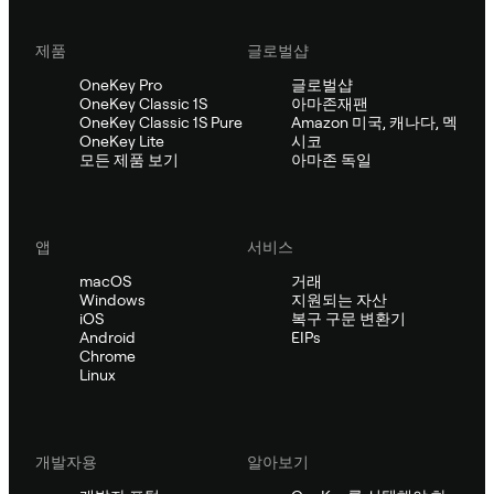
제품
글로벌샵
OneKey Pro
글로벌샵
OneKey Classic 1S
아마존재팬
OneKey Classic 1S Pure
Amazon 미국, 캐나다, 멕
OneKey Lite
시코
모든 제품 보기
아마존 독일
앱
서비스
macOS
거래
Windows
지원되는 자산
iOS
복구 구문 변환기
Android
EIPs
Chrome
Linux
개발자용
알아보기