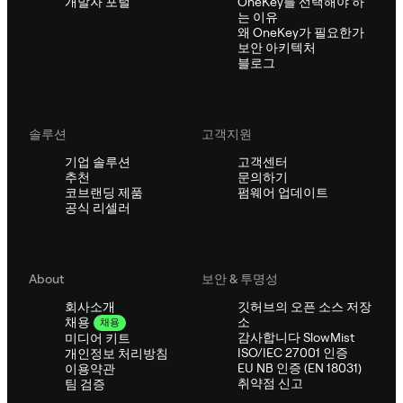
개발자 포털
OneKey를 선택해야 하
는 이유
왜 OneKey가 필요한가
보안 아키텍처
블로그
솔루션
고객지원
기업 솔루션
고객센터
추천
문의하기
코브랜딩 제품
펌웨어 업데이트
공식 리셀러
About
보안 & 투명성
회사소개
깃허브의 오픈 소스 저장
소
채용
채용
감사합니다 SlowMist
미디어 키트
ISO/IEC 27001 인증
개인정보 처리방침
EU NB 인증 (EN 18031)
이용약관
취약점 신고
팀 검증