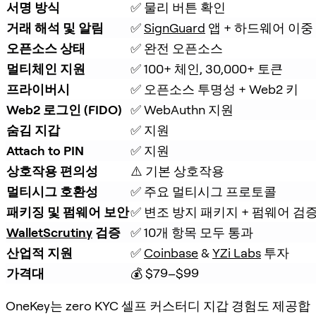
서명 방식
✅ 물리 버튼 확인
거래 해석 및 알림
✅ 
SignGuard
 앱 + 하드웨어 이중
오픈소스 상태
✅ 완전 오픈소스
멀티체인 지원
✅ 100+ 체인, 30,000+ 토큰
프라이버시
✅ 오픈소스 투명성 + Web2 키
Web2 로그인 (FIDO)
✅ WebAuthn 지원
숨김 지갑
✅ 지원
Attach to PIN
✅ 지원
상호작용 편의성
⚠️ 기본 상호작용
멀티시그 호환성
✅ 주요 멀티시그 프로토콜
패키징 및 펌웨어 보안
✅ 변조 방지 패키지 + 펌웨어 검
WalletScrutiny
 검증
✅ 10개 항목 모두 통과
산업적 지원
✅ 
Coinbase
 & 
YZi Labs
 투자
가격대
💰 $79–$99
OneKey는 zero KYC 셀프 커스터디 지갑 경험도 제공합