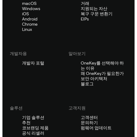
macOS
거래
Windows
지원되는 자산
iOS
복구 구문 변환기
Android
EIPs
Chrome
Linux
개발자용
알아보기
개발자 포털
OneKey를 선택해야 하
는 이유
왜 OneKey가 필요한가
보안 아키텍처
블로그
솔루션
고객지원
기업 솔루션
고객센터
추천
문의하기
코브랜딩 제품
펌웨어 업데이트
공식 리셀러