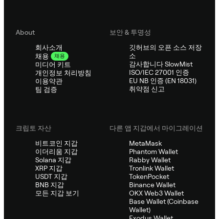
About
보안 & 투명성
회사소개
깃허브의 오픈 소스 저장
소
채용
채용
감사합니다 SlowMist
미디어 키트
ISO/IEC 27001 인증
개인정보 처리방침
EU NB 인증 (EN 18031)
이용약관
취약점 신고
팀 검증
크립토 자산
다른 앱 지갑에서 마이그레이션
비트코인 지갑
MetaMask
이더리움 지갑
Phantom Wallet
Solana 지갑
Rabby Wallet
XRP 지갑
Tronlink Wallet
USDT 지갑
TokenPocket
BNB 지갑
Binance Wallet
모든 지갑 보기
OKX Web3 Wallet
Base Wallet (Coinbase
Wallet)
Exodus Wallet