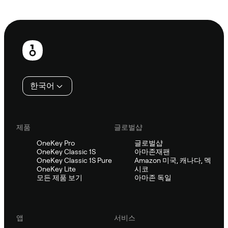
Sifu에 문의
보
행
인
한국어
제품
글로벌샵
OneKey Pro
글로벌샵
OneKey Classic 1S
아마존재팬
OneKey Classic 1S Pure
Amazon 미국, 캐나다, 멕
OneKey Lite
시코
모든 제품 보기
아마존 독일
앱
서비스