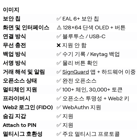
이미지
보안 칩
✅ EAL 6+ 보안 칩
화면 및 인터페이스
⚠️ 128×64 단색 OLED + 버튼
연결 방식
✅ 블루투스 / USB-C
무선 충전
❌ 지원 안 함
백업 방식
✅ 수기 기록 / Keytag 백업
서명 방식
✅ 물리 버튼 확인
거래 해석 및 알림
✅ 
SignGuard
 앱 + 하드웨어 이중
오픈소스 상태
✅ 완전 오픈소스
멀티체인 지원
✅ 100+ 체인, 30,000+ 토큰
프라이버시
✅ 오픈소스 투명성 + Web2 키
Web2 로그인 (FIDO)
✅ WebAuthn 지원
숨김 지갑
✅ 지원
Attach to PIN
✅ 지원
멀티시그 호환성
✅ 주요 멀티시그 프로토콜