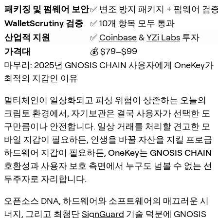
패키징 및 펌웨어 보안
✅ 변조 방지 패키지 + 펌웨어 검
WalletScrutiny
 검증
✅ 10개 항목 모두 통과
산업적 지원
✅ 
Coinbase
 & 
YZi Labs
 투자
가격대
💰 $79–$99
마무리: 2025년 GNOSIS CHAIN 사용자에게 OneKey가
최적의 지갑인 이유
멀티체인이 일상화되고 피싱 위험이 상존하는 오늘의
크립토 환경에서, 자기보관은 결국 사용자가 선택한 도
구만큼이나 안전합니다. 일상 거래를 처리할 견고한 모
바일 지갑이 필요하든, 인생을 바꿀 자산을 지킬 프로급
하드웨어 지갑이 필요하든,
OneKey는 GNOSIS CHAIN
호환성과 사용자 보호 측면에서 누구도 넘볼 수 없는 선
두주자
로 자리합니다.
오픈소스 DNA, 하드웨어와 소프트웨어의 매끄러운 시
너지, 그리고 최첨단
SignGuard
기술 덕분에 GNOSIS