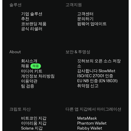
솔루션
고객지원
기업 솔루션
고객센터
추천
문의하기
코브랜딩 제품
펌웨어 업데이트
공식 리셀러
About
보안 & 투명성
회사소개
깃허브의 오픈 소스 저장
소
채용
채용
감사합니다 SlowMist
미디어 키트
ISO/IEC 27001 인증
개인정보 처리방침
EU NB 인증 (EN 18031)
이용약관
취약점 신고
팀 검증
크립토 자산
다른 앱 지갑에서 마이그레이션
비트코인 지갑
MetaMask
이더리움 지갑
Phantom Wallet
Solana 지갑
Rabby Wallet