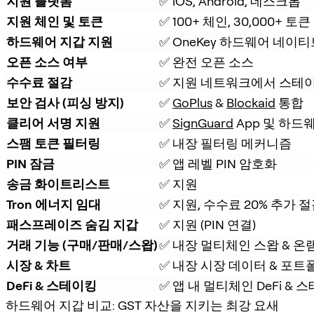
지원 플랫폼
✅ iOS, Android, 데스크톱
지원 체인 및 토큰
✅ 100+ 체인, 30,000+ 토큰
하드웨어 지갑 지원
✅ OneKey 하드웨어 네이티
오픈 소스 여부
✅ 완전 오픈 소스
수수료 절감
✅ 지원 네트워크에서 스테이
보안 검사 (피싱 방지)
✅ 
GoPlus
 & 
Blockaid
 통합
클리어 서명 지원
✅ 
SignGuard
 App 및 하드
스팸 토큰 필터링
✅ 내장 필터링 메커니즘
PIN 잠금
✅ 앱 레벨 PIN 암호화
송금 화이트리스트
✅ 지원
Tron 에너지 임대
✅ 지원, 수수료 20% 추가 
패스프레이즈 숨김 지갑
✅ 지원 (PIN 연결)
거래 기능 (구매/판매/스왑)
✅ 내장 멀티체인 스왑 & 온
시장 & 차트
✅ 내장 시장 데이터 & 포트
DeFi & 스테이킹
✅ 앱 내 멀티체인 DeFi &
하드웨어 지갑 비교: GST 자산을 지키는 최강 요새