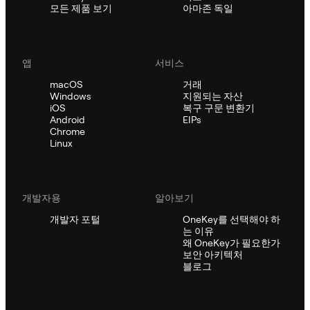
모든 제품 보기
아마존 독일
앱
서비스
macOS
거래
Windows
지원되는 자산
iOS
복구 구문 변환기
Android
EIPs
Chrome
Linux
개발자용
알아보기
개발자 포털
OneKey를 선택해야 하
는 이유
왜 OneKey가 필요한가
보안 아키텍처
블로그