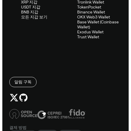
XRP 지갑
Tronlink Wallet
USDT 지갑
TokenPocket
BNB 지갑
Binance Wallet
모든 지갑 보기
OKX Web3 Wallet
Base Wallet (Coinbase
Wallet)
Exodus Wallet
Trust Wallet
알림 구독
결제 방법