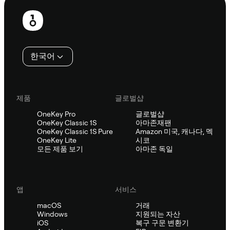
보
행
인
한국어
제품
글로벌샵
OneKey Pro
글로벌샵
OneKey Classic 1S
아마존재팬
OneKey Classic 1S Pure
Amazon 미국, 캐나다, 멕
OneKey Lite
시코
모든 제품 보기
아마존 독일
앱
서비스
macOS
거래
Windows
지원되는 자산
iOS
복구 구문 변환기