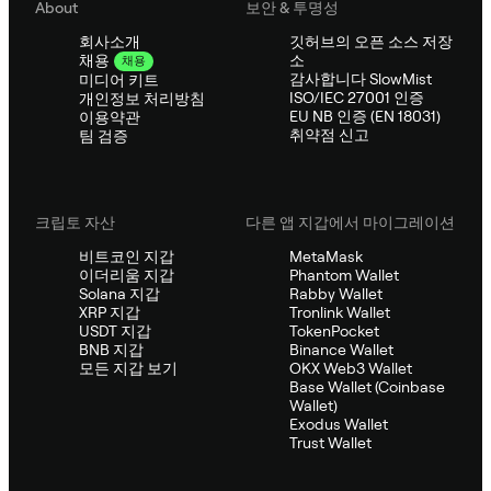
About
보안 & 투명성
회사소개
깃허브의 오픈 소스 저장
소
채용
채용
감사합니다 SlowMist
미디어 키트
ISO/IEC 27001 인증
개인정보 처리방침
EU NB 인증 (EN 18031)
이용약관
취약점 신고
팀 검증
크립토 자산
다른 앱 지갑에서 마이그레이션
비트코인 지갑
MetaMask
이더리움 지갑
Phantom Wallet
Solana 지갑
Rabby Wallet
XRP 지갑
Tronlink Wallet
USDT 지갑
TokenPocket
BNB 지갑
Binance Wallet
모든 지갑 보기
OKX Web3 Wallet
Base Wallet (Coinbase
Wallet)
Exodus Wallet
Trust Wallet