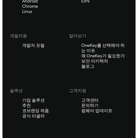
Android
EIPs
Chrome
Linux
개발자용
알아보기
개발자 포털
OneKey를 선택해야 하
는 이유
왜 OneKey가 필요한가
보안 아키텍처
블로그
솔루션
고객지원
기업 솔루션
고객센터
추천
문의하기
코브랜딩 제품
펌웨어 업데이트
공식 리셀러